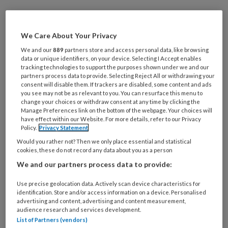
Vijf jaar geleden werd het beleid van
We Care About Your Privacy
kracht dat de podotherapeut
We and our
889
partners store and access personal data, like browsing
hoofdaannemer werd in de
data or unique identifiers, on your device. Selecting I Accept enables
diabetische voetzorg buiten de keten
tracking technologies to support the purposes shown under we and our
partners process data to provide. Selecting Reject All or withdrawing your
en de pedicure onderaannemer. Hoe
consent will disable them. If trackers are disabled, some content and ads
you see may not be as relevant to you. You can resurface this menu to
kijken de brancheorganisaties naar de
change your choices or withdraw consent at any time by clicking the
Manage Preferences link on the bottom of the webpage. Your choices will
samenwerking in de diabetische
have effect within our Website. For more details, refer to our Privacy
voetzorg? ProVoet-
Policy.
Privacy Statement
Would you rather not? Then we only place essential and statistical
beleidsmedewerker Marry van Baren
cookies, these do not record any data about you as a person
en NVvP-bestuurslid Michel
We and our partners process data to provide:
Boerrigter geven hun beschouwing.
Use precise geolocation data. Actively scan device characteristics for
identification. Store and/or access information on a device. Personalised
advertising and content, advertising and content measurement,
audience research and services development.
PREMIUM
List of Partners (vendors)