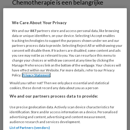
Chemotherapie is een belangrijke
veroorzaker van voetproblemen. Een
oncologisch voetzorgverlener (OVV)
We Care About Your Privacy
kan deze klachten voorkomen of
We and our
887
partners store and access personal data, like browsing
verhelpen. Medisch Pedicure Fleur
data or unique identifiers, on your device. Selecting I Accept enables
tracking technologies to support the purposes shown under we and our
Wagenaar van Medische Voetzorg Den
partners process data to provide. Selecting Reject All or withdrawing your
consent will disable them. If trackers are disabled, some content and ads
Bosch rondde in 2013 deze opleiding
you see may not be as relevant to you. You can resurface this menu to
change your choices or withdraw consent at any time by clicking the
af en werkt sindsdien samen met
Manage Preferences link on the bottom of the webpage. Your choices will
have effect within our Website. For more details, refer to our Privacy
Marisa Geukes, verpleegkundig
Policy.
Privacy Statement
specialist oncologie bij het Jeroen
Would you rather not? Then we only place essential and statistical
Bosch Ziekenhuis. Een samenwerking
cookies, these do not record any data about you as a person
We and our partners process data to provide:
die leidt tot een betere mobiliteit en
hogere kwaliteit van leven voor
Use precise geolocation data. Actively scan device characteristics for
identification. Store and/or access information on a device. Personalised
patiënten.
advertising and content, advertising and content measurement,
audience research and services development.
List of Partners (vendors)