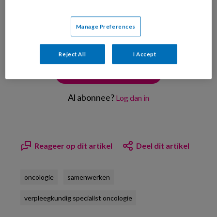
PREMIUM
Manage Preferences
Reject All
I Accept
Bekijk de mogelijkheden
Al abonnee?
Log dan in
Reageer op dit artikel
Deel dit artikel
oncologie
samenwerken
verpleegkundig specialist oncologie