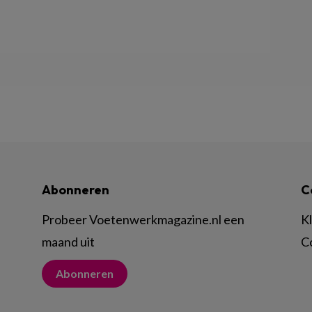
Abonneren
C
Probeer Voetenwerkmagazine.nl een
K
maand uit
C
Abonneren