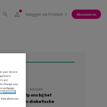
Inloggen via ProVoet
Abonneren
on your device.
ees ook
 partners
ers are
 to change your
the webpage.
 AUGUSTUS 2026
NIEUWS
cy Statement
atiënten: ‘Help ons bij het
y data about you
oorkomen van diabetische