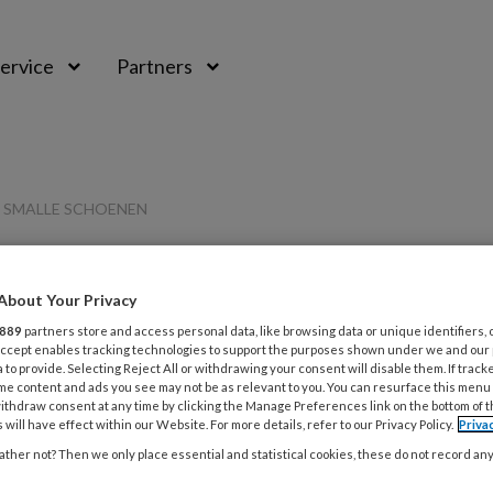
ervice
Partners
 SMALLE SCHOENEN
About Your Privacy
889
partners store and access personal data, like browsing data or unique identifiers, 
L
 Accept enables tracking technologies to support the purposes shown under we and our
Opslaan
Reacties
Delen
0
 to provide. Selecting Reject All or withdrawing your consent will disable them. If track
me content and ads you see may not be as relevant to you. You can resurface this menu
ithdraw consent at any time by clicking the Manage Preferences link on the bottom of 
7
men door smalle
 will have effect within our Website. For more details, refer to our Privacy Policy.
Priva
P
ther not? Then we only place essential and statistical cookies, these do not record an
v