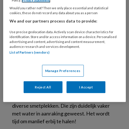
aan mijn plafond. Maar niks, helemaal
Policy.
Privacy Statement
kurkdroog!
Would you rather not? Then we only place essential and statistical
cookies, these do not record any data about you as a person
We and our partners process data to provide:
Ik had al bedacht dat het putje op het platte
dak misschien vol kon zitten met bladeren (je
Use precise geolocation data. Actively scan device characteristics for
hoopt toch op een simpele oplossing en je man
identification. Store and/or access information on a device. Personalised
advertising and content, advertising and content measurement,
het dak opsturen schaar ik daar voor het
audience research and services development.
gemak maar even onder), maar helaas… dat kan
List of Partners (vendors)
het dus niet zijn.
Manage Preferences
Bij een nadere inspectie zie ik dat mijn laminaat
op enkele plaatsen bij de naad aan oedeem
Reject All
I Accept
begint te lijden. En de pootjes van mijn
ladenkast (houten pootjes uiteraard) vertonen
diverse smetplekken. Die zijn duidelijk vaker
met water in aanraking geweest. Het wordt
tijd om manlief erbij te halen!