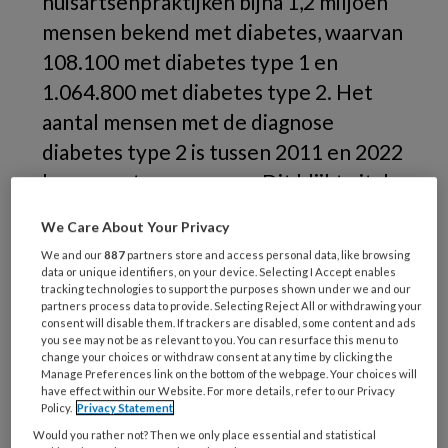
huisartsenpraktijken bijna 1,2 miljoen
mensen bekend met diabetes, waarvan
108.100 met diabetes type 1 en
1.064.800 met diabetes type 2. Het
aantal mensen met de diagnose
diabetes type 2 is tussen 2011 en 2022
langzaam toegenomen. Dit blijkt uit de
jongste cijfers van het RIVM.
We Care About Your Privacy
We and our
887
partners store and access personal data, like browsing
data or unique identifiers, on your device. Selecting I Accept enables
tracking technologies to support the purposes shown under we and our
partners process data to provide. Selecting Reject All or withdrawing your
consent will disable them. If trackers are disabled, some content and ads
you see may not be as relevant to you. You can resurface this menu to
change your choices or withdraw consent at any time by clicking the
Manage Preferences link on the bottom of the webpage. Your choices will
have effect within our Website. For more details, refer to our Privacy
Policy.
Privacy Statement
Would you rather not? Then we only place essential and statistical