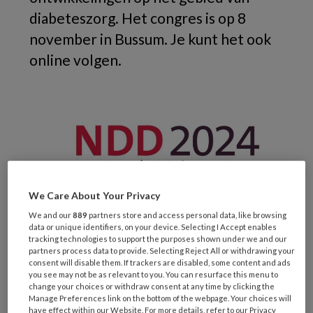
diabeteszorg. Het congres is op 8
november in Bussum. Je kunt het ook
online volgen.
We Care About Your Privacy
We and our
889
partners store and access personal data, like browsing
data or unique identifiers, on your device. Selecting I Accept enables
tracking technologies to support the purposes shown under we and our
partners process data to provide. Selecting Reject All or withdrawing your
Uit het programma van dit grote
consent will disable them. If trackers are disabled, some content and ads
diabetescongres:
you see may not be as relevant to you. You can resurface this menu to
change your choices or withdraw consent at any time by clicking the
Manage Preferences link on the bottom of the webpage. Your choices will
Hoe lever je zorg op maat aan
have effect within our Website. For more details, refer to our Privacy