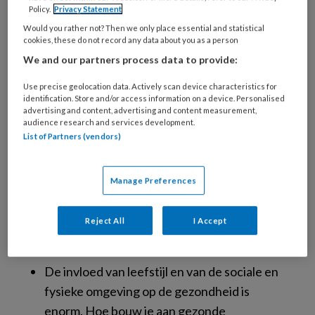
Policy.
Privacy Statement
diabetespatiënten met weinig
Would you rather not? Then we only place essential and statistical
gezondheidsvaardigheden?
cookies, these do not record any data about you as a person
Diabetes en obesitas hangen zo met elkaar
We and our partners process data to provide:
samen dat het vraagt om één benadering.
Use precise geolocation data. Actively scan device characteristics for
Handen en voeten.
identification. Store and/or access information on a device. Personalised
advertising and content, advertising and content measurement,
Hoe worden mensen zich ervan bewust dat
audience research and services development.
ze prediabetes hebben?
List of Partners (vendors)
Diabetes type ‘anders’: 5 tot 11 procent van
de diabetespatiënten heeft géén type 1 of
Manage Preferences
2.
30 tot 50 procent van de gebruikers van een
Reject All
I Accept
glucosesensor of een insulinepompsysteem
heeft huidklachten.
De invloed van leefstijl en van de sociale en
fysieke omgeving op de gezondheid is
enorm. Hoe bouw je aan gezonde