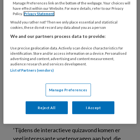
behandeling, gaan ze vaak gepaard met
Manage Preferences link on the bottom of the webpage. Your choices will
have effect within our Website. For more details, refer to our Privacy
langdurige ziekenhuisopnames en resulteren
Policy.
Privacy Statement
ze in verlies van mobiliteit en kwaliteit van
Would you rather not? Then we only place essential and statistical
leven. Zowel voor mensen met diabetes
cookies, these do not record any data about you as a person
mellitus als het zorgsysteem is de belasting
We and our partners process data to provide:
groot. De Zorgmodule Preventie Diabetische
Use precise geolocation data. Actively scan device characteristics for
Voetulcera 2019 beveelt aan om deze mensen
identification. Store and/or access information on a device. Personalised
advertising and content, advertising and content measurement,
juist te adviseren over hoe ze hiermee om
audience research and services development.
kunnen gaan. Om hier op een leuke
List of Partners (vendors)
innovatieve wijze vorm aan te geven gaat
RondOm Podotherapeuten bijdragen aan dit
Manage Preferences
maatschappelijk probleem.
Reject All
I Accept
Online quiz
‘Tijdens de interactieve quizavond komen er
veel interessante voetenvragen aan bod, die