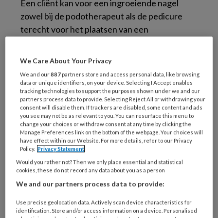
Een cliënt kan voor een ingroeiende nagel
zowel bij de podotherapeut als de pedicure
terecht voor het plaatsen van een
nagelbeugel. De huisarts stuurt mensen
meestal automatisch door naar de
We Care About Your Privacy
podotherapeut. Podopost peilde de
We and our
887
partners store and access personal data, like browsing
ervaringen van pedicures hiermee en de
data or unique identifiers, on your device. Selecting I Accept enables
tracking technologies to support the purposes shown under we and our
mogelijke oplossingen
partners process data to provide. Selecting Reject All or withdrawing your
consent will disable them. If trackers are disabled, some content and ads
you see may not be as relevant to you. You can resurface this menu to
Wat als de huisarts altijd doorverwijst naar de
change your choices or withdraw consent at any time by clicking the
podotherapeut?.
Podopost
2013
Manage Preferences link on the bottom of the webpage. Your choices will
have effect within our Website. For more details, refer to our Privacy
september;26(7)
(PDF).
Policy.
Privacy Statement
Would you rather not? Then we only place essential and statistical
cookies, these do not record any data about you as a person
Reageer op dit artikel
Deel dit artikel
We and our partners process data to provide:
Use precise geolocation data. Actively scan device characteristics for
huisarts
Ingroeiende nagel
Maureen Limpens
identification. Store and/or access information on a device. Personalised