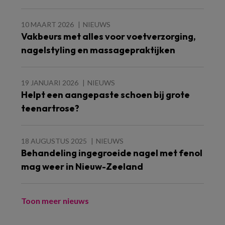
10 MAART 2026
NIEUWS
Vakbeurs met alles voor voetverzorging,
nagelstyling en massagepraktijken
19 JANUARI 2026
NIEUWS
Helpt een aangepaste schoen bij grote
teenartrose?
18 AUGUSTUS 2025
NIEUWS
Behandeling ingegroeide nagel met fenol
mag weer in Nieuw-Zeeland
Toon meer nieuws