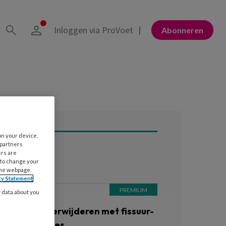
Inloggen via ProVoet
Abonneren
on your device.
 partners
ers are
ees ook
 to change your
the webpage.
cy Statement
y data about you
5 MAART 2025
asus: Clavi verwijderen met fissuur-
n trepaanfrees