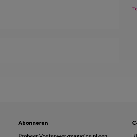
T
Abonneren
C
Probeer Voetenwerkmagazine.nl een
K