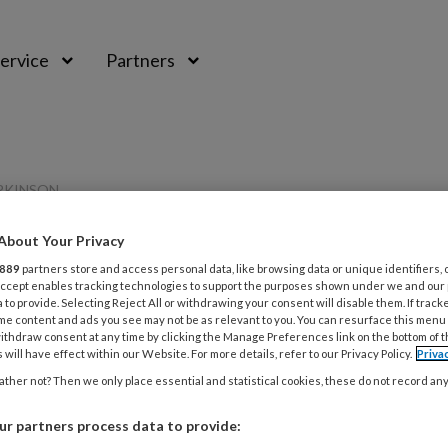
ervice
Partners
RKINSON
About Your Privacy
889
partners store and access personal data, like browsing data or unique identifiers, 
 Accept enables tracking technologies to support the purposes shown under we and our
 to provide. Selecting Reject All or withdrawing your consent will disable them. If track
L
me content and ads you see may not be as relevant to you. You can resurface this menu
Opslaan
Reacties
Delen
0
ithdraw consent at any time by clicking the Manage Preferences link on the bottom of 
 will have effect within our Website. For more details, refer to our Privacy Policy.
Priva
ther not? Then we only place essential and statistical cookies, these do not record an
 bij Parkinson
2
C
r partners process data to provide:
e