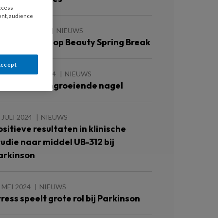
access
ent, audience
 JANUARI 2025
NIEUWS
oetcasussen op Beauty Spring Break
Accept
4 AUGUSTUS 2024
NIEUWS
asterclass ingroeiende nagel
 JULI 2024
NIEUWS
ositieve resultaten in klinische
tudie naar middel UB-312 bij
arkinson
 MEI 2024
NIEUWS
tress speelt grote rol bij Parkinson