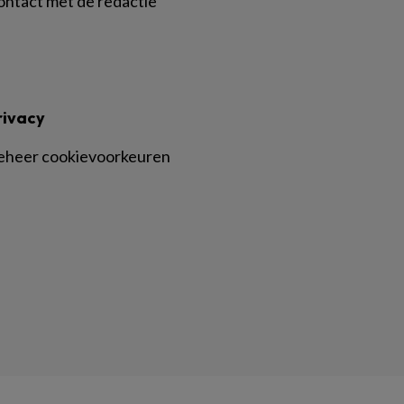
ontact met de redactie
rivacy
eheer cookievoorkeuren