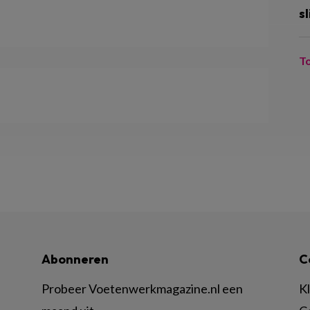
sl
T
Abonneren
C
Probeer Voetenwerkmagazine.nl een
K