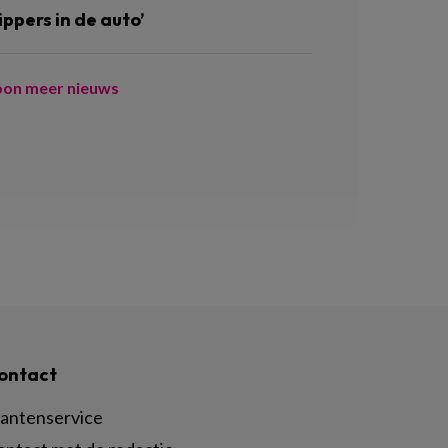
ippers in de auto’
oon meer nieuws
ontact
lantenservice