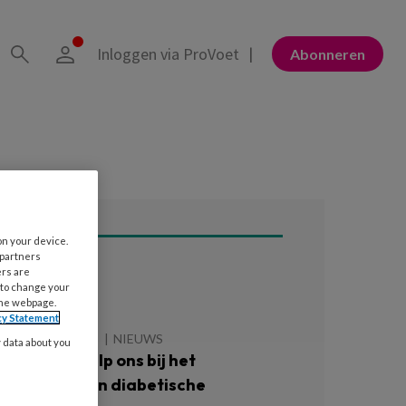
Inloggen via ProVoet
Abonneren
on your device.
 partners
ers are
ees ook
 to change your
the webpage.
cy Statement
 AUGUSTUS 2026
NIEUWS
y data about you
atiënten: ‘Help ons bij het
oorkomen van diabetische