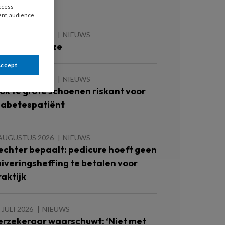
oetulcera’
access
ent, audience
 AUGUSTUS 2026
NIEUWS
e zomer is roze
Accept
 AUGUSTUS 2026
NIEUWS
ok te grote schoenen riskant voor
iabetespatiënt
 AUGUSTUS 2026
NIEUWS
echter bepaalt: pedicure hoeft geen
uiveringsheffing te betalen voor
raktijk
 JULI 2026
NIEUWS
erzekeraar waarschuwt: ‘Niet met