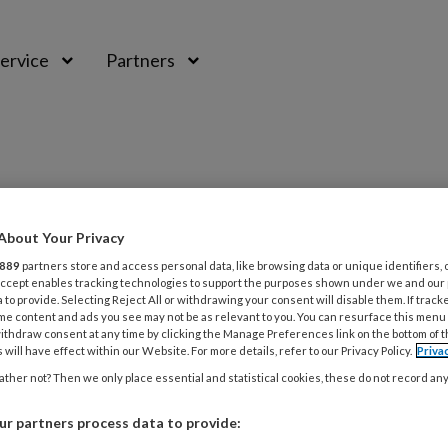
ervice
Partners
About Your Privacy
889
partners store and access personal data, like browsing data or unique identifiers, 
 Accept enables tracking technologies to support the purposes shown under we and our
 to provide. Selecting Reject All or withdrawing your consent will disable them. If track
L
me content and ads you see may not be as relevant to you. You can resurface this menu
Opslaan
Reacties
Delen
0
ithdraw consent at any time by clicking the Manage Preferences link on the bottom of 
 will have effect within our Website. For more details, refer to our Privacy Policy.
Priva
7
ther not? Then we only place essential and statistical cookies, these do not record an
enadvies
P
v
r partners process data to provide: