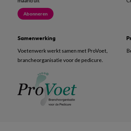
maand uit
C
Abonneren
Samenwerking
P
Voetenwerk werkt samen met ProVoet,
B
brancheorganisatie voor de pedicure.