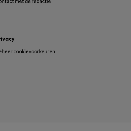
ontact met de redactie
rivacy
eheer cookievoorkeuren