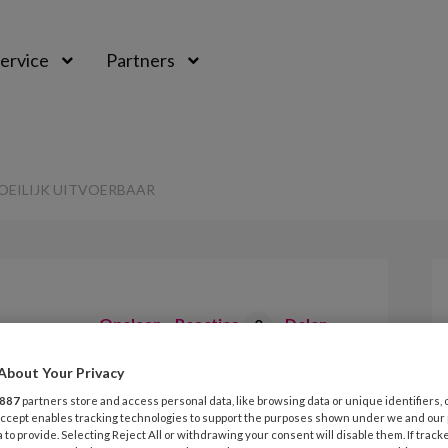
ervice
Partners
OEILIJK UITVOERBAAR
Opslaan
Reacties
Delen
0
About Your Privacy
 zorg moeilijk
887
partners store and access personal data, like browsing data or unique identifiers, 
 Accept enables tracking technologies to support the purposes shown under we and our
 to provide. Selecting Reject All or withdrawing your consent will disable them. If track