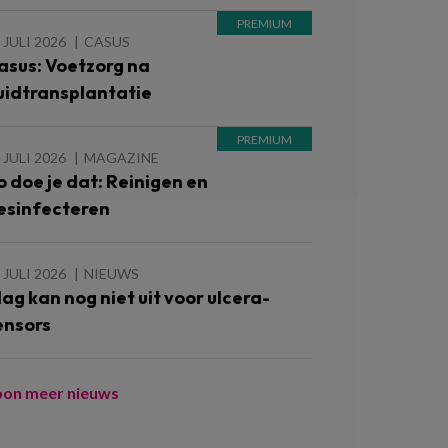
 JULI 2026
CASUS
asus: Voetzorg na
uidtransplantatie
 JULI 2026
MAGAZINE
o doe je dat: Reinigen en
esinfecteren
 JULI 2026
NIEUWS
lag kan nog niet uit voor ulcera-
ensors
oon meer nieuws