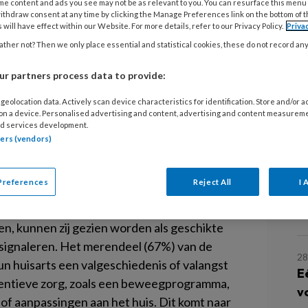
me content and ads you see may not be as relevant to you. You can resurface this menu
ithdraw consent at any time by clicking the Manage Preferences link on the bottom of 
 will have effect within our Website. For more details, refer to our Privacy Policy.
Priva
ther not? Then we only place essential and statistical cookies, these do not record an
en Tranzo (Tilburg Universiteit) komt
r partners process data to provide:
eren met een hoog valrisico niet
geolocation data. Actively scan device characteristics for identification. Store and/or 
oorkomen dat ze vallen. Ook blijkt
 on a device. Personalised advertising and content, advertising and content measurem
d services development.
ventieve zorg ingewikkeld te zijn.
L
tners (vendors)
n patiënten en goede samenwerking
eners lijken van groot belang.
4
Preferences
Reject All
I 
O
anspreekpunt zijn voor zelfstandig wonende
d
, kunnen zij gezien worden als geschikte
 signaleren. Het merendeel (67%) van de
28
n huisarts een valgeschiedenis of valangst
E
ventieve zorg, zoals een beweegprogramma,
v
 of aanpassingen aan het huis. Dit komt naar