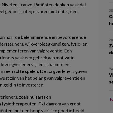
 Nivel en Tranzo. Patiënten denken vaak dat
28
l gedoe is, of zij ervaren niet dat zij een
C
h
an naar de belemmerende en bevorderende
28
ndersteuners, wijkverpleegkundigen, fysio- en
Z
implementeren van valpreventie. Een
d
rleners vaak een gebrek aan motivatie
 de zorgverleners lijken schaamte en
24
rin een rol te spelen. De zorgverleners gaven
V
ewust zijn van het belang van valpreventie en
s
en geld in te investeren.
leners, zoals huisarts en
T
n fysiotherapeuten, lijkt daarom van groot
tiënten met een hoog valrisico goed in beeld