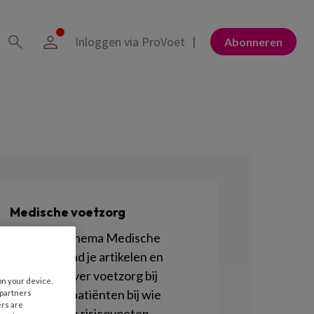
Inloggen via ProVoet
Abonneren
Medische voetzorg
Onder het thema Medische
voetzorg vind je artikelen en
berichten over voetzorg bij
on your device.
cliënten of patiënten bij wie
 partners
ers are
sprake is van risicovoeten.