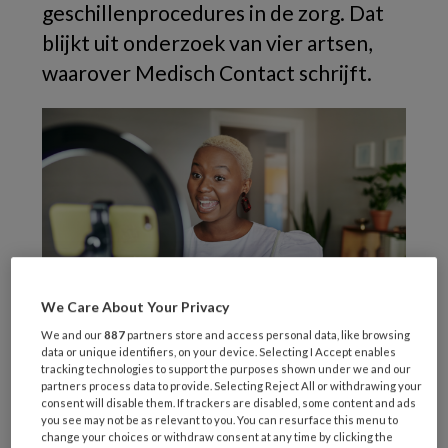
geschillenprocedures in de zorg. Dat
blijkt uit onderzoek van vier artsen,
waarover Medisch Contact schrijft.
We Care About Your Privacy
We and our
887
partners store and access personal data, like browsing
data or unique identifiers, on your device. Selecting I Accept enables
tracking technologies to support the purposes shown under we and our
partners process data to provide. Selecting Reject All or withdrawing your
Psychiater Judith Godschalx, arts-
consent will disable them. If trackers are disabled, some content and ads
onderzoeker Sebastiaan Pronk, internist-
you see may not be as relevant to you. You can resurface this menu to
change your choices or withdraw consent at any time by clicking the
intensivist Walther van Mook en reumatoloog