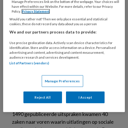
Manage Preferences link on the bottom of the webpage. Your choices will
Simone Gorter zijn alle vier betrokken bij
have effect within our Website. For more details, refer to our Privacy
Policy.
Privacy Statement
diverse klachten- of geschillencommissies in
Would you rather not? Then we only place essential and statistical
de zorg, of zetten zich in voor professionaliteit.
cookies, these do not record any data about you as a person
Zij bekeken in hoeverre gebruik van sociale
We and our partners process data to provide:
media door zorgprofessionals en cliënten mee
Use precise geolocation data. Actively scan device characteristics for
is gewogen in zaken die voorkwamen bij
identification. Store and/or access information on a device. Personalised
advertising and content, advertising and content measurement,
verschillende geschillencommissies rondom de
audience research and services development.
Wet kwaliteit, klachten en geschillen zorg
List of Partners (vendors)
(Wkkgz-zaken).
Manage Preferences
Zij bekeken een databank met daarin Wkkgz-
uitspraken van 16 van de 38 bestaande
zorggeschillencommissies, gedaan in de jaren
Reject All
I Accept
2016 tot en met 2023. Uit hun selectie van
1490 gepubliceerde uitspraken kwamen 40
zaken naar voren waarin uitlatingen op sociale