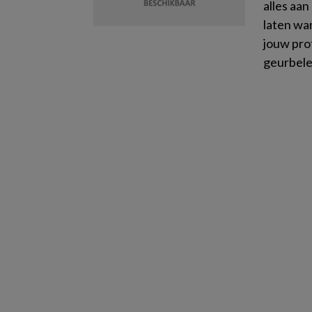
alles aa
laten wa
jouw prof
geurbelev