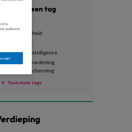
Filter op een tag
Alle tags
access
ent, audience
aansprakelijkheid
administratie
ai – artificial intelligence
Accept
algemene verordening
gegevensbescherming
Toon meer tags
erdieping