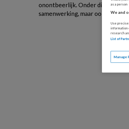
onontbeerlijk. Onder dit thema vin
as a person
samenwerking, maar ook hoe ga je
We and ou
Use precise 
information
research an
List of Par
Manage 