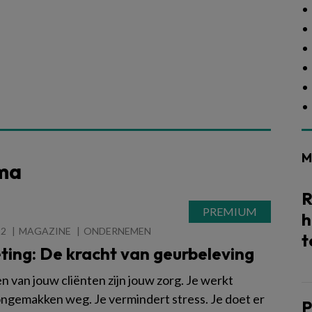
M
ema
R
h
22
MAGAZINE
ONDERNEMEN
t
ting: De kracht van geurbeleving
n van jouw cliënten zijn jouw zorg. Je werkt
 ongemakken weg. Je vermindert stress. Je doet er
P