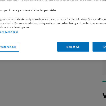
d je informatie over praktijkvoering, pr,
 met cliënten om.
r partners process data to provide:
geolocation data. Actively scan device characteristics for identification. Store and/or 
 on a device. Personalised advertising and content, advertising and content measurem
d services development.
tners (vendors)
Preferences
Reject All
I 
V