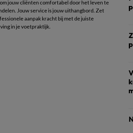
n om jouw cliënten comfortabel door het leven te
p
ndelen. Jouw service is jouw uithangbord. Zet
essionele aanpak kracht bij met de juiste
ing in je voetpraktijk.
Z
p
V
k
m
N