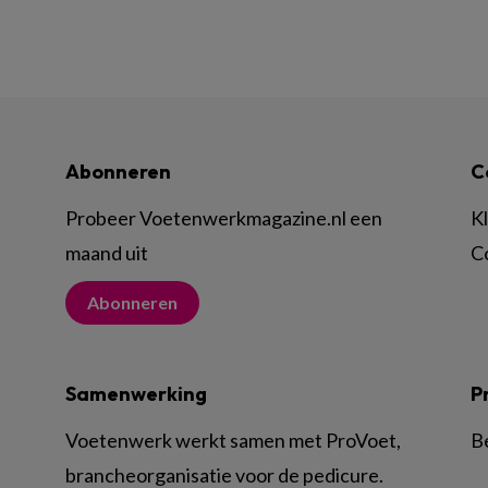
Abonneren
C
Probeer Voetenwerkmagazine.nl een
K
maand uit
C
Abonneren
Samenwerking
P
Voetenwerk werkt samen met ProVoet,
B
brancheorganisatie voor de pedicure.