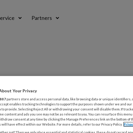
ervice
Partners
About Your Privacy
887
partners store and access personal data, like browsing data or unique identifiers, 
 Accept enables tracking technologies to support the purposes shown under we and our
 to provide. Selecting Reject All or withdrawing your consent will disable them. If track
me content and ads you see may not be as relevant to you. You can resurface this menu
te brengen bij potentiële cliënten of
ithdraw consent at any time by clicking the Manage Preferences link on the bottom of 
 will have effect within our Website. For more details, refer to our Privacy Policy.
Priva
emersvaardigheden in deze tijd
ther not? Then we only place essential and statistical cookies, these do not record an