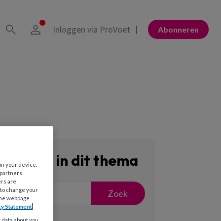
Inloggen via ProVoet
Abonneren
Zoeken in dit thema
on your device.
 partners
ers are
 to change your
Zoek
the webpage.
cy Statement
y data about you