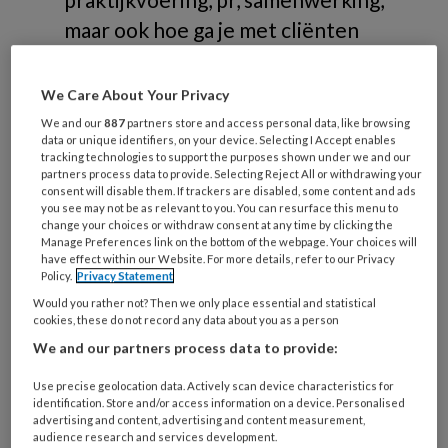
maar ook hoe ga je met cliënten
om.
We Care About Your Privacy
We and our
887
partners store and access personal data, like browsing
data or unique identifiers, on your device. Selecting I Accept enables
tracking technologies to support the purposes shown under we and our
partners process data to provide. Selecting Reject All or withdrawing your
Verdieping
consent will disable them. If trackers are disabled, some content and ads
you see may not be as relevant to you. You can resurface this menu to
change your choices or withdraw consent at any time by clicking the
Manage Preferences link on the bottom of the webpage. Your choices will
Branche
have effect within our Website. For more details, refer to our Privacy
Omgaan met cliënten
Policy.
Privacy Statement
PR
Would you rather not? Then we only place essential and statistical
cookies, these do not record any data about you as a person
Praktijkvoering
We and our partners process data to provide:
Samenwerking
Wet- en regelgeving
Use precise geolocation data. Actively scan device characteristics for
identification. Store and/or access information on a device. Personalised
advertising and content, advertising and content measurement,
audience research and services development.