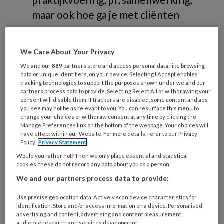
maar ook hoe ga je met cliënten
om.
We Care About Your Privacy
We and our
889
partners store and access personal data, like browsing
data or unique identifiers, on your device. Selecting I Accept enables
tracking technologies to support the purposes shown under we and our
Verdieping
partners process data to provide. Selecting Reject All or withdrawing your
consent will disable them. If trackers are disabled, some content and ads
you see may not be as relevant to you. You can resurface this menu to
change your choices or withdraw consent at any time by clicking the
Branche
Manage Preferences link on the bottom of the webpage. Your choices will
have effect within our Website. For more details, refer to our Privacy
Omgaan met cliënten
Policy.
Privacy Statement
PR
Would you rather not? Then we only place essential and statistical
cookies, these do not record any data about you as a person
Praktijkvoering
We and our partners process data to provide:
Samenwerking
Wet- en regelgeving
Use precise geolocation data. Actively scan device characteristics for
identification. Store and/or access information on a device. Personalised
advertising and content, advertising and content measurement,
audience research and services development.