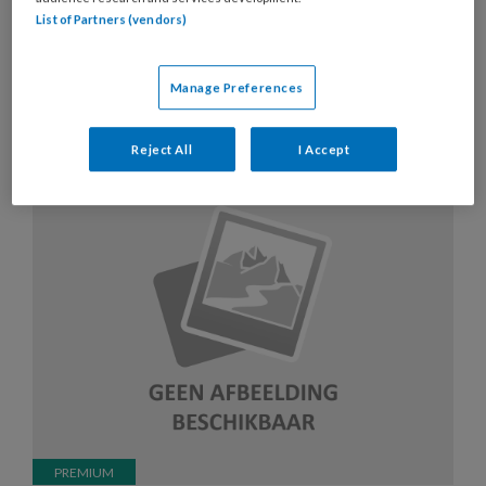
List of Partners (vendors)
Artikelen over dit thema
Manage Preferences
13 JUNI 2020
MAGAZINE
ONDERNEMEN
Reject All
I Accept