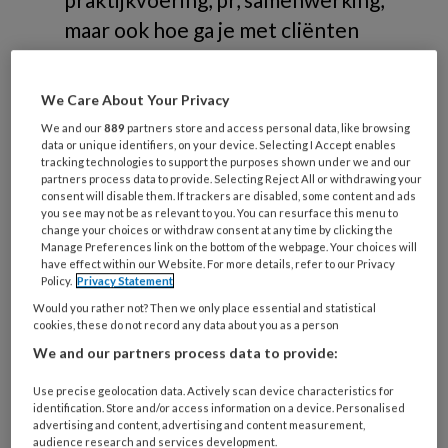
maar ook hoe ga je met cliënten
om.
We Care About Your Privacy
We and our
889
partners store and access personal data, like browsing
data or unique identifiers, on your device. Selecting I Accept enables
tracking technologies to support the purposes shown under we and our
Verdieping
partners process data to provide. Selecting Reject All or withdrawing your
consent will disable them. If trackers are disabled, some content and ads
you see may not be as relevant to you. You can resurface this menu to
change your choices or withdraw consent at any time by clicking the
Branche
Manage Preferences link on the bottom of the webpage. Your choices will
have effect within our Website. For more details, refer to our Privacy
Omgaan met cliënten
Policy.
Privacy Statement
PR
Would you rather not? Then we only place essential and statistical
cookies, these do not record any data about you as a person
Praktijkvoering
We and our partners process data to provide:
Samenwerking
Wet- en regelgeving
Use precise geolocation data. Actively scan device characteristics for
identification. Store and/or access information on a device. Personalised
advertising and content, advertising and content measurement,
audience research and services development.