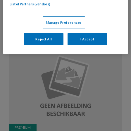
List of Partners (vendors)
Artikelen over dit thema
Manage Preferences
Reject All
I Accept
20 MEI 2020
MAGAZINE
ONDERNEMEN