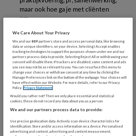
maar ook hoe ga je met cliënten
om.
We Care About Your Privacy
We and our
889
partners store and access personal data, like browsing
data or unique identifiers, on your device. Selecting I Accept enables
tracking technologies to support the purposes shown under we and our
Verdieping
partners process data to provide. Selecting Reject All or withdrawing your
consent will disable them. If trackers are disabled, some content and ads
you see may not be as relevant to you. You can resurface this menu to
change your choices or withdraw consent at any time by clicking the
Branche
Manage Preferences link on the bottom of the webpage. Your choices will
have effect within our Website. For more details, refer to our Privacy
Omgaan met cliënten
Policy.
Privacy Statement
PR
Would you rather not? Then we only place essential and statistical
Praktijkvoering
cookies, these do not record any data about you as a person
Samenwerking
We and our partners process data to provide:
Wet- en regelgeving
Use precise geolocation data. Actively scan device characteristics for
identification. Store and/or access information on a device. Personalised
advertising and content, advertising and content measurement,