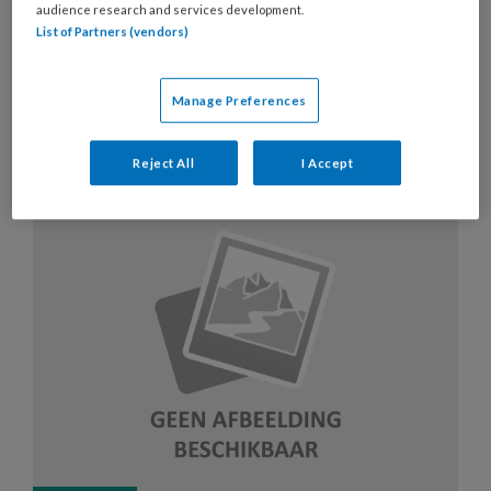
audience research and services development.
List of Partners (vendors)
Artikelen over dit thema
Manage Preferences
20 MEI 2020
ACHTERGROND
COSMETISCHE
Reject All
I Accept
VOETZORG