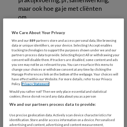
maar ook hoe ga je met cliënten
om.
We Care About Your Privacy
We and our
889
partners store and access personal data, like browsing
data or unique identifiers, on your device. Selecting I Accept enables
Verdieping
tracking technologies to support the purposes shown under we and our
partners process data to provide. Selecting Reject All or withdrawing your
consent will disable them. If trackers are disabled, some content and ads
you see may not be as relevant to you. You can resurface this menu to
Branche
change your choices or withdraw consent at any time by clicking the
Manage Preferences link on the bottom of the webpage. Your choices will
Omgaan met cliënten
have effect within our Website. For more details, refer to our Privacy
Policy.
Privacy Statement
PR
Would you rather not? Then we only place essential and statistical
Praktijkvoering
cookies, these do not record any data about you as a person
Samenwerking
We and our partners process data to provide:
Wet- en regelgeving
Use precise geolocation data. Actively scan device characteristics for
identification. Store and/or access information on a device. Personalised
advertising and content, advertising and content measurement,