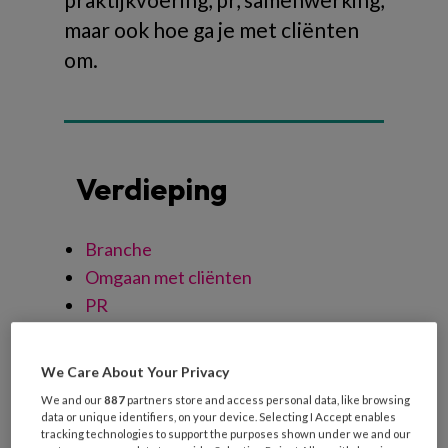
maar ook hoe ga je met cliënten
om.
Verdieping
Branche
Omgaan met cliënten
PR
Praktijkvoering
Samenwerking
We Care About Your Privacy
Wet- en regelgeving
We and our
887
partners store and access personal data, like browsing
data or unique identifiers, on your device. Selecting I Accept enables
tracking technologies to support the purposes shown under we and our