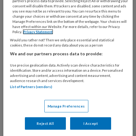
partners process data to provide. Selecting Reject All or withdrawing your
consent will disable them. If trackers are disabled, some content and ads
Artikelen over dit thema
you see may not be as relevant to you. You can resurface this menu to
change your choices or withdraw consent at any time by clicking the
Manage Preferences link on the bottom of the webpage. Your choices will
have effect within our Website. For more details, refer to our Privacy
Policy.
Privacy Statement
Would you rather not? Then we only place essential and statistical
26 MEI 2026
MAGAZINE
ONDERNEMEN
cookies, these do not record any data about you as a person
We and our partners process data to provide:
Use precise geolocation data. Actively scan device characteristics for
identification. Store and/or access information on a device. Personalised
advertising and content, advertising and content measurement,
audience research and services development.
List of Partners (vendors)
Manage Preferences
Reject All
I Accept
Praktijk: ‘Sta ’s ochtends op met