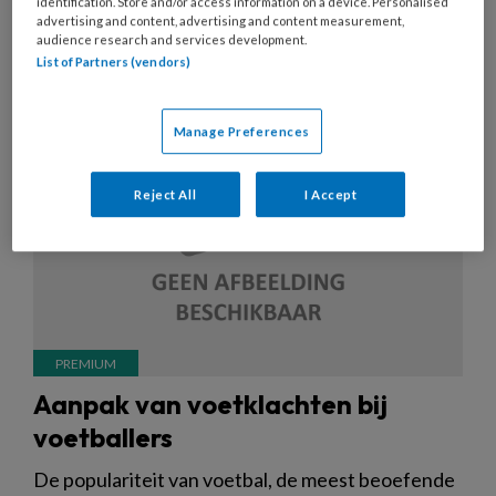
identification. Store and/or access information on a device. Personalised
31 AUGUSTUS 2020
ACHTERGROND
MEDISCHE
advertising and content, advertising and content measurement,
VOETZORG
audience research and services development.
List of Partners (vendors)
Manage Preferences
Reject All
I Accept
Aanpak van voetklachten bij
voetballers
De populariteit van voetbal, de meest beoefende