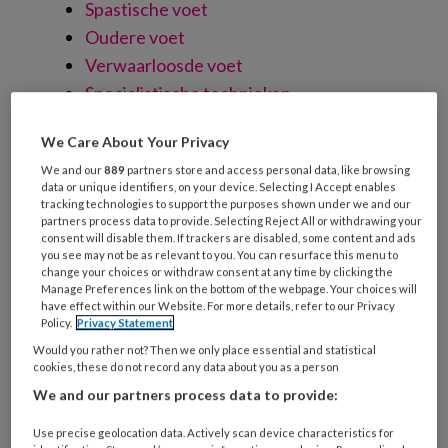
Spastische voet
Oudere voet
Verwaarloosde voet
Specialistische technieken
Nagelreparatie
We Care About Your Privacy
Nagelregulatie
We and our
889
partners store and access personal data, like browsing
Orthese
data or unique identifiers, on your device. Selecting I Accept enables
Vilttechniek
tracking technologies to support the purposes shown under we and our
partners process data to provide. Selecting Reject All or withdrawing your
Zolen
consent will disable them. If trackers are disabled, some content and ads
you see may not be as relevant to you. You can resurface this menu to
Richtlijnen
change your choices or withdraw consent at any time by clicking the
Manage Preferences link on the bottom of the webpage. Your choices will
have effect within our Website. For more details, refer to our Privacy
Policy.
Privacy Statement
Artikelen over dit thema
Would you rather not? Then we only place essential and statistical
cookies, these do not record any data about you as a person
We and our partners process data to provide:
Use precise geolocation data. Actively scan device characteristics for