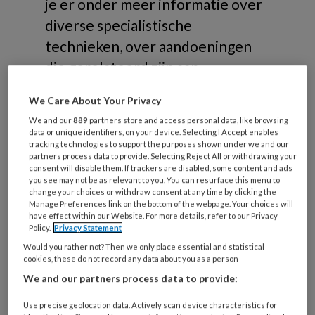
je er onder meer informatie over
diverse specialistische
technieken, over aandoeningen
die gerelateerd zijn aan
risicovoeten of samenwerking in
We Care About Your Privacy
de zorg.
We and our
889
partners store and access personal data, like browsing
data or unique identifiers, on your device. Selecting I Accept enables
tracking technologies to support the purposes shown under we and our
partners process data to provide. Selecting Reject All or withdrawing your
consent will disable them. If trackers are disabled, some content and ads
you see may not be as relevant to you. You can resurface this menu to
change your choices or withdraw consent at any time by clicking the
Onderwerpen
Manage Preferences link on the bottom of the webpage. Your choices will
have effect within our Website. For more details, refer to our Privacy
Policy.
Privacy Statement
Risicovoeten
Would you rather not? Then we only place essential and statistical
cookies, these do not record any data about you as a person
Diabetische voet
We and our partners process data to provide:
Reumatische voet
Oncologische voet
Use precise geolocation data. Actively scan device characteristics for