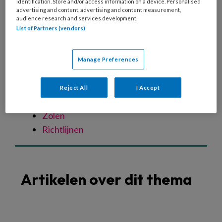
identification. Store and/or access information on a device. Personalised
Spastische voet
advertising and content, advertising and content measurement,
Oudere voet
audience research and services development.
List of Partners (vendors)
Verwaarloosde voet
Specialistische technieken
Nagelreparatie
Manage Preferences
Nagelregulatie
Orthese
Reject All
I Accept
Vilttechniek
Zolen
Richtlijnen
Artikelen over dit thema