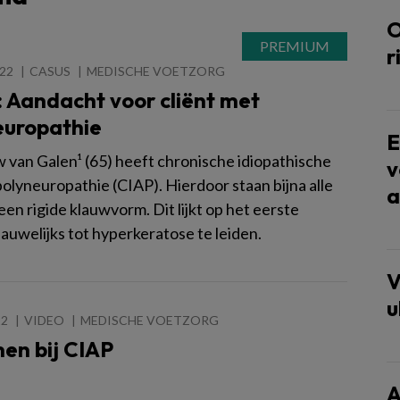
O
r
022
CASUS
MEDISCHE VOETZORG
 Aandacht voor cliënt met
europathie
E
van Galen¹ (65) heeft chronische idiopathische
v
olyneuropathie (CIAP). Hierdoor staan bijna alle
a
een rigide klauwvorm. Dit lijkt op het eerste
auwelijks tot hyperkeratose te leiden.
V
u
22
VIDEO
MEDISCHE VOETZORG
en bij CIAP
A