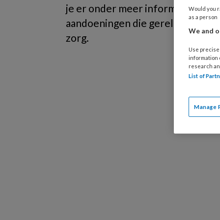
je er onder meer informatie over 
Would you ra
as a person
aandoeningen die gerelateerd zij
We and ou
zorg.
Use precise 
information
research an
List of Par
Manage 