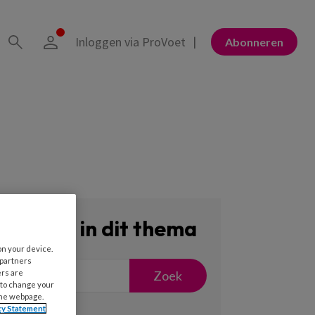
Inloggen via ProVoet
Abonneren
Zoeken in dit thema
on your device.
 partners
Zoek
ers are
 to change your
the webpage.
cy Statement