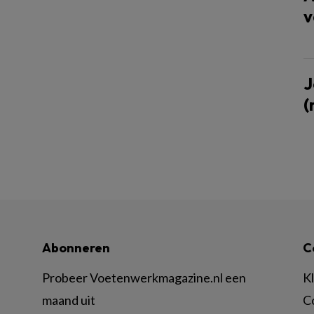
v
J
(
Abonneren
C
Probeer Voetenwerkmagazine.nl een
K
maand uit
C