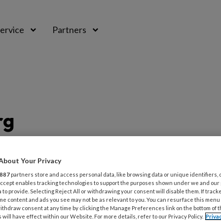
ervice
Partners
rg
rg
About Your Privacy
887
partners store and access personal data, like browsing data or unique identifiers, 
 Accept enables tracking technologies to support the purposes shown under we and our
 to provide. Selecting Reject All or withdrawing your consent will disable them. If track
g vind je artikelen en berichten over
me content and ads you see may not be as relevant to you. You can resurface this menu
ithdraw consent at any time by clicking the Manage Preferences link on the bottom of 
 bij wie sprake is van risicovoeten. Zo vind
 will have effect within our Website. For more details, refer to our Privacy Policy.
Priva