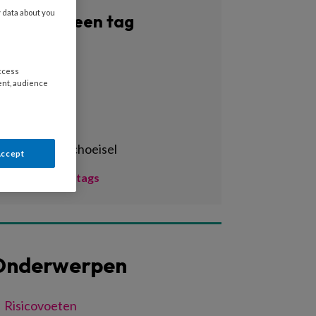
y data about you
Filter op een tag
Alle tags
access
3d-print
ent, audience
3d-printen
3d-scan
aangepast schoeisel
Accept
Toon meer tags
Onderwerpen
Risicovoeten