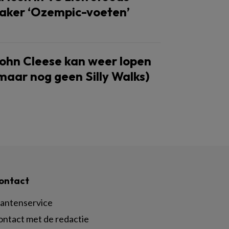
aker ‘Ozempic-voeten’
ohn Cleese kan weer lopen
maar nog geen Silly Walks)
ontact
lantenservice
ontact met de redactie