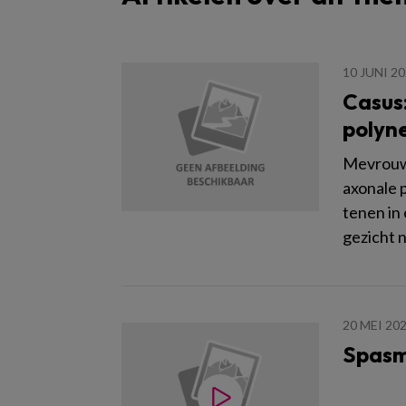
10 JUNI 2
Casus:
polyn
Mevrouw 
axonale p
tenen in 
gezicht n
20 MEI 20
Spasm