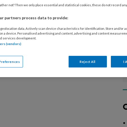
diverse specialistische technieken, over
ther not? Then we only place essential and statistical cookies, these do not record an
n aan risicovoeten of samenwerking in de
r partners process data to provide:
geolocation data. Actively scan device characteristics for identification. Store and/or 
 on a device. Personalised advertising and content, advertising and content measurem
d services development.
tners (vendors)
Preferences
Reject All
I 