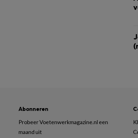
v
J
(
Abonneren
C
Probeer Voetenwerkmagazine.nl een
K
maand uit
C