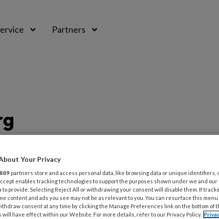
ervice
Partners
rg
rg
About Your Privacy
889
partners store and access personal data, like browsing data or unique identifiers, 
 Accept enables tracking technologies to support the purposes shown under we and our
 to provide. Selecting Reject All or withdrawing your consent will disable them. If track
g vind je artikelen en berichten over
me content and ads you see may not be as relevant to you. You can resurface this menu
ithdraw consent at any time by clicking the Manage Preferences link on the bottom of 
 bij wie sprake is van risicovoeten. Zo vind
 will have effect within our Website. For more details, refer to our Privacy Policy.
Priva