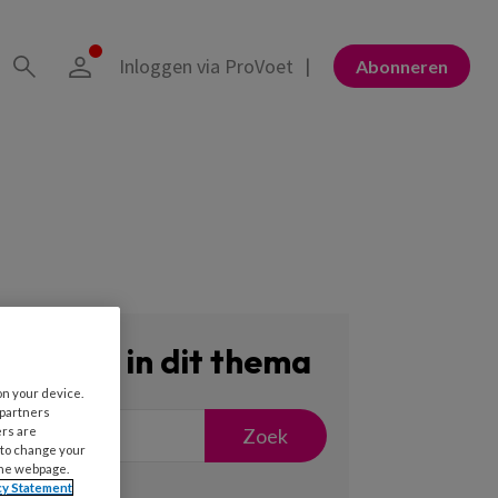
Inloggen via ProVoet
Abonneren
Zoeken in dit thema
on your device.
 partners
Zoek
ers are
 to change your
the webpage.
cy Statement