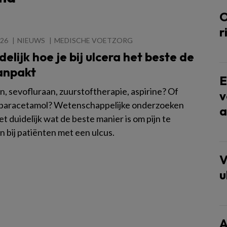
O
r
026
NIEUWS
MEDISCHE VOETZORG
elijk hoe je bij ulcera het beste de
aanpakt
E
n, sevofluraan, zuurstoftherapie, aspirine? Of
v
paracetamol? Wetenschappelijke onderzoeken
a
t duidelijk wat de beste manier is om pijn te
n bij patiënten met een ulcus.
V
u
A