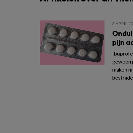
3 APRIL 2
Onduid
pijn 
Ibuprofe
gewoon 
maken nie
bestrijde