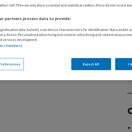
diverse specialistische technieken, over
ther not? Then we only place essential and statistical cookies, these do not record an
n aan risicovoeten of samenwerking in de
r partners process data to provide:
geolocation data. Actively scan device characteristics for identification. Store and/or 
 on a device. Personalised advertising and content, advertising and content measurem
d services development.
tners (vendors)
Preferences
Reject All
I 