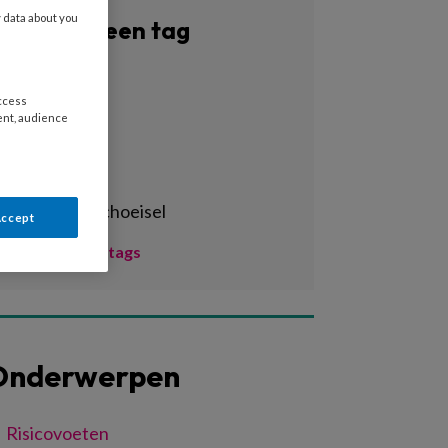
y data about you
Filter op een tag
Alle tags
access
3d-print
ent, audience
3d-printen
3d-scan
aangepast schoeisel
Accept
Toon meer tags
Onderwerpen
Risicovoeten