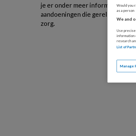
je er onder meer informatie over 
Would you ra
as a person
aandoeningen die gerelateerd zij
We and ou
zorg.
Use precise 
information
research an
List of Par
Manage 