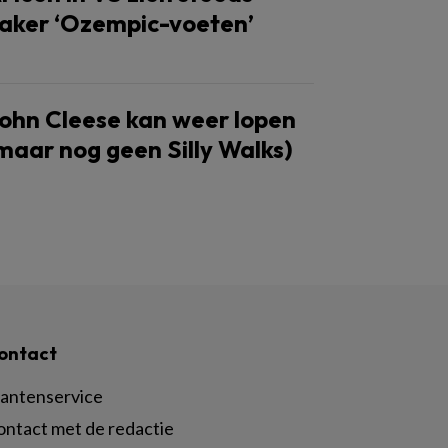
aker ‘Ozempic-voeten’
ohn Cleese kan weer lopen
maar nog geen Silly Walks)
ontact
lantenservice
ontact met de redactie