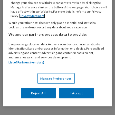
Spastische voet
change your choices or withdraw consent at any time by clicking the
Manage Preferences link on the bottom of the webpage. Your choices will
Oudere voet
have effect within our Website. For more details, refer to our Privacy
Verwaarloosde voet
Policy.
Privacy Statement
Would you rather not? Then we only place essential and statistical
Specialistische technieken
cookies, these do not record any data about you as a person
Nagelreparatie
We and our partners process data to provide:
Nagelregulatie
Use precise geolocation data. Actively scan device characteristics for
Orthese
identification. Store and/or access information on a device. Personalised
Vilttechniek
advertising and content, advertising and content measurement,
audience research and services development.
Zolen
List of Partners (vendors)
Richtlijnen
Manage Preferences
Artikelen over dit thema
Reject All
I Accept