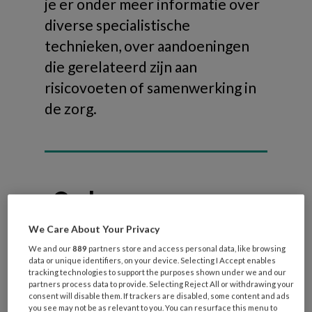
je er onder meer informatie over
diverse specialistische
technieken, over aandoeningen
die gerelateerd zijn aan
risicovoeten of samenwerking in
de zorg.
Onderwerpen
We Care About Your Privacy
Risicovoeten
We and our
889
partners store and access personal data, like browsing
Diabetische voet
data or unique identifiers, on your device. Selecting I Accept enables
tracking technologies to support the purposes shown under we and our
Reumatische voet
partners process data to provide. Selecting Reject All or withdrawing your
consent will disable them. If trackers are disabled, some content and ads
Oncologische voet
you see may not be as relevant to you. You can resurface this menu to