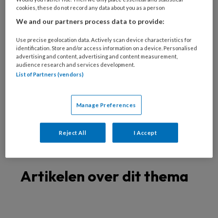
Spastische voet
cookies, these do not record any data about you as a person
Oudere voet
We and our partners process data to provide:
Verwaarloosde voet
Use precise geolocation data. Actively scan device characteristics for
Specialistische technieken
identification. Store and/or access information on a device. Personalised
advertising and content, advertising and content measurement,
Nagelreparatie
audience research and services development.
Nagelregulatie
List of Partners (vendors)
Orthese
Vilttechniek
Manage Preferences
Zolen
Richtlijnen
Reject All
I Accept
Artikelen over dit thema