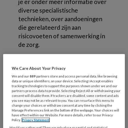
je er onder meer informatie over
diverse specialistische
technieken, over aandoeningen
die gerelateerd zijn aan
risicovoeten of samenwerking in
de zorg.
We Care About Your Privacy
We and our
889
partners store and access personal data, like browsing
Onderwerpen
data or unique identifiers, on your device. Selecting I Accept enables
tracking technologies to support the purposes shown under we and our
partners process data to provide. Selecting Reject All or withdrawing your
consent will disable them. If trackers are disabled, some content and ads
Risicovoeten
you see may not be as relevant to you. You can resurface this menu to
Diabetische voet
change your choices or withdraw consent at any time by clicking the
Manage Preferences link on the bottom of the webpage. Your choices will
Reumatische voet
have effect within our Website. For more details, refer to our Privacy
Policy.
Privacy Statement
Oncologische voet
Would you rather not? Then we only place essential and statistical