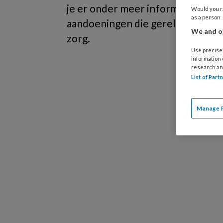
je er onder meer informatie over 
Would you ra
as a person
aandoeningen die gerelateerd zij
We and ou
zorg.
Use precise 
information
research an
List of Par
Manage 