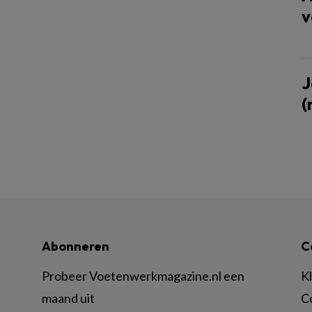
v
J
(
Abonneren
C
Probeer Voetenwerkmagazine.nl een
K
maand uit
C