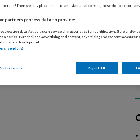
diverse specialistische technieken, over
ther not? Then we only place essential and statistical cookies, these do not record an
n aan risicovoeten of samenwerking in de
r partners process data to provide:
geolocation data. Actively scan device characteristics for identification. Store and/or 
 on a device. Personalised advertising and content, advertising and content measurem
d services development.
tners (vendors)
Preferences
Reject All
I 