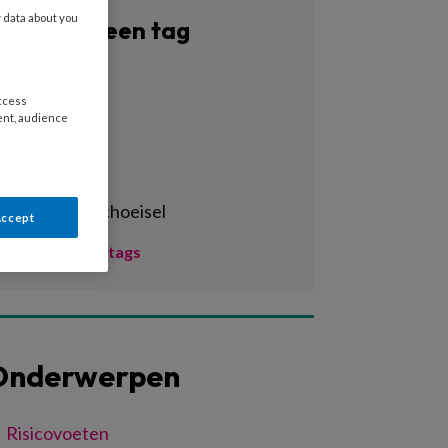
y data about you
Filter op een tag
Alle tags
access
3d-print
ent, audience
3d-printen
3d-scan
aangepast schoeisel
Accept
Toon meer tags
Onderwerpen
Risicovoeten