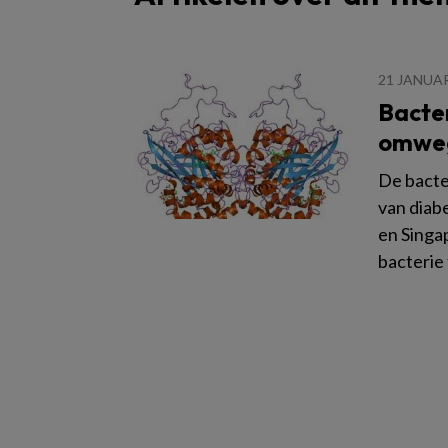
21 JANUAR
Bacter
omweg
De bacte
van diab
en Singa
bacterie 