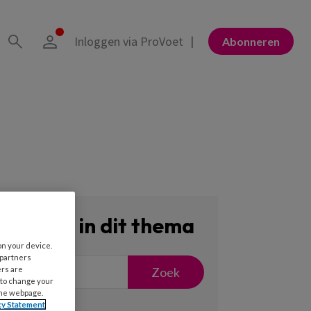
Inloggen via ProVoet
Abonneren
Zoeken in dit thema
on your device.
 partners
Zoek
ers are
 to change your
the webpage.
cy Statement