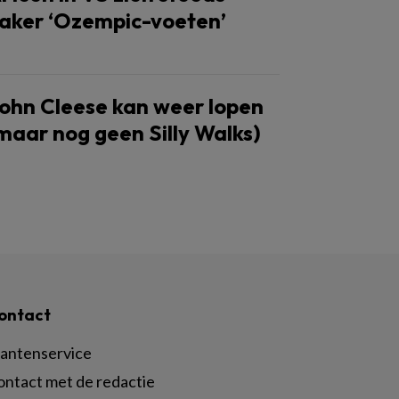
aker ‘Ozempic-voeten’
ohn Cleese kan weer lopen
maar nog geen Silly Walks)
ontact
lantenservice
ontact met de redactie