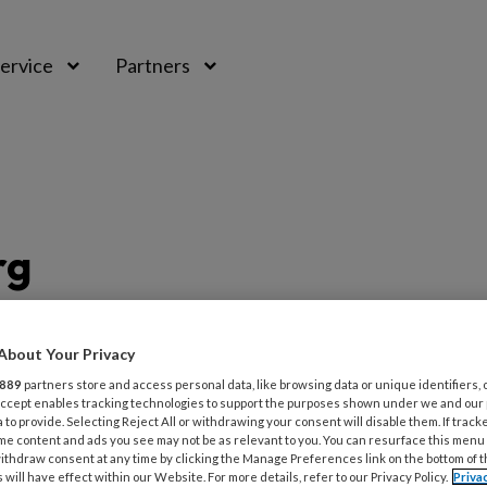
ervice
Partners
rg
rg
About Your Privacy
889
partners store and access personal data, like browsing data or unique identifiers, 
 Accept enables tracking technologies to support the purposes shown under we and our
 to provide. Selecting Reject All or withdrawing your consent will disable them. If track
g vind je artikelen en berichten over
me content and ads you see may not be as relevant to you. You can resurface this menu
ithdraw consent at any time by clicking the Manage Preferences link on the bottom of 
 bij wie sprake is van risicovoeten. Zo vind
 will have effect within our Website. For more details, refer to our Privacy Policy.
Priva