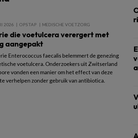
O
r
I 2026
OPSTAP
MEDISCHE VOETZORG
ie die voetulcera verergert met
 aangepakt
E
rie Enterococcus faecalis belemmert de genezing
v
etische voetulcera. Onderzoekers uit Zwitserland
a
pore vonden een manier om het effect van deze
te verhelpen zonder gebruik van antibiotica.
V
u
A