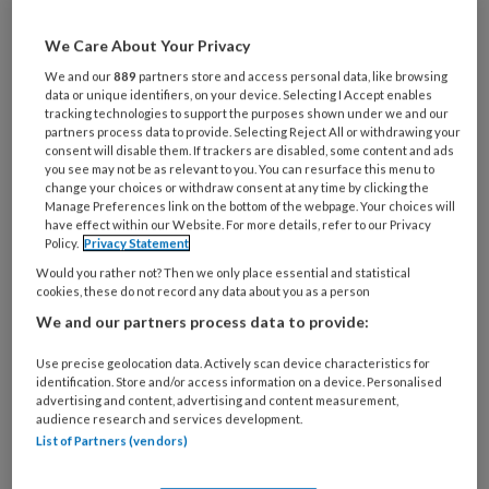
Huiselijk geweld is veel breder dan die
fysieke klap in het gezicht. Wat is
We Care About Your Privacy
huiselijk geweld nu eigenlijk? Wat kun
We and our
889
partners store and access personal data, like browsing
data or unique identifiers, on your device. Selecting I Accept enables
je als pedicure doen als je vermoedt
tracking technologies to support the purposes shown under we and our
partners process data to provide. Selecting Reject All or withdrawing your
dat je cliënt in je behandelstoel ermee
consent will disable them. If trackers are disabled, some content and ads
te maken heeft? Hoe beïnvloeden
you see may not be as relevant to you. You can resurface this menu to
change your choices or withdraw consent at any time by clicking the
eventuele eigen ervaringen met
Manage Preferences link on the bottom of the webpage. Your choices will
have effect within our Website. For more details, refer to our Privacy
huiselijk geweld je werkzaamheden als
Policy.
Privacy Statement
pedicure? Wat moet je als pedicure
Would you rather not? Then we only place essential and statistical
cookies, these do not record any data about you as a person
met de meldcode huiselijk geweld en
We and our partners process data to provide:
kindermishandeling?
Naar de Podcast
Use precise geolocation data. Actively scan device characteristics for
identification. Store and/or access information on a device. Personalised
advertising and content, advertising and content measurement,
audience research and services development.
List of Partners (vendors)