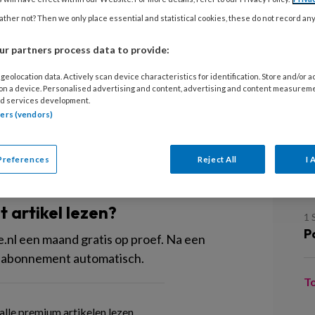
14
ther not? Then we only place essential and statistical cookies, these do not record an
P
. 8 lezen als doorbladerbare pdf. Wil
r partners process data to provide:
ls
lezen dan kan dat
losse artikelen
1
geolocation data. Actively scan device characteristics for identification. Store and/or 
nde pdf te kunnen bekijken, moet je
P
 on a device. Personalised advertising and content, advertising and content measurem
d services development.
ost abonnement.
tners (vendors)
1
P
Preferences
Reject All
I 
P
PREMIUM
it artikel lezen?
1 
P
l een maand gratis op proef. Na een
 abonnement automatisch.
T
lle premium artikelen lezen