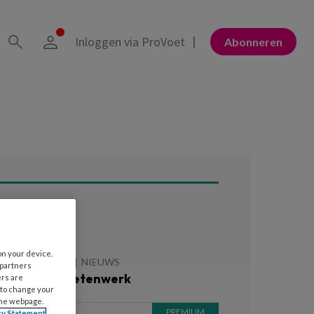
Inloggen via ProVoet
Abonneren
ees ook
on your device.
 JANUARI 2025
NIEUWS
 partners
elkom bij Voetenwerk
ers are
 to change your
the webpage.
cy Statement