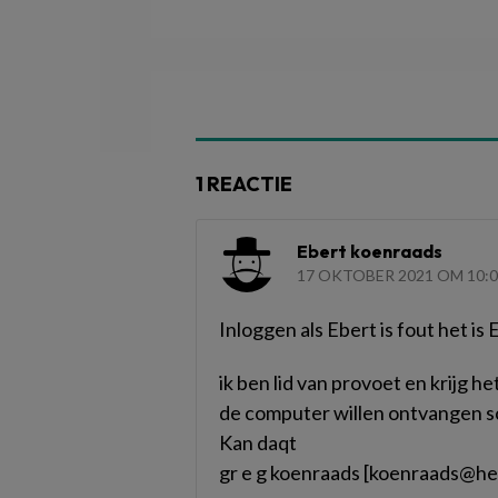
1 REACTIE
Ebert koenraads
17 OKTOBER 2021 OM 10:
Inloggen als Ebert is fout het is
ik ben lid van provoet en krijg he
de computer willen ontvangen sc
Kan daqt
gr e g koenraads [koenraads@h