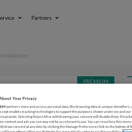
ervice
Partners
OKTOBER 2021
PREMIUM
L
Opslaan
Reacties
Delen
1
About Your Privacy
889
partners store and access personal data, like browsing data or unique identifiers, 
20
 Accept enables tracking technologies to support the purposes shown under we and our
r. 8, oktober 2021
W
 to provide. Selecting Reject All or withdrawing your consent will disable them. If track
me content and ads you see may not be as relevant to you. You can resurface this menu
ithdraw consent at any time by clicking the Manage Preferences link on the bottom of 
 will have effect within our Website. For more details, refer to our Privacy Policy.
Priva