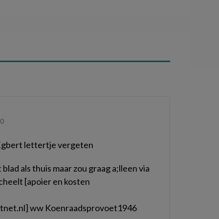
00
 Egbert lettertje vergeten
t blad als thuis maar zou graag a;lleen via
heelt [apoier en kosten
etnet.nl] ww Koenraadsprovoet1946