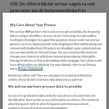
(55). De cliënt is blij dat ze haar nagels na vele
jaren weer aan de buitenwereld durft te
tonen. In dit artikel gaan we in op de oorzaak
van de nagelbeschadiging, de voor- en nadelen
We Care About Your Privacy
van acryl en de uitvoering van de techniek.
We and our
889
partners store and access personal data, like browsing
data or unique identifiers, on your device. Selecting I Accept enables
tracking technologies to support the purposes shown under we and our
Nagelreparatie met acryl.
Podopost
november
partners process data to provide. Selecting Reject All or withdrawing your
2013; 26 (9)
(PDF)
consent will disable them. If trackers are disabled, some content and ads
you see may not be as relevant to you. You can resurface this menu to
change your choices or withdraw consent at any time by clicking the
Manage Preferences link on the bottom of the webpage. Your choices will
Reageer op dit artikel
Deel dit artikel
have effect within our Website. For more details, refer to our Privacy
Policy.
Privacy Statement
Would you rather not? Then we only place essential and statistical
acryl
casus
ellen van kruining
gelnagel
cookies, these do not record any data about you as a person
We and our partners process data to provide:
Igna Breedeveld
nagelreparatie
Use precise geolocation data. Actively scan device characteristics for
identification. Store and/or access information on a device. Personalised
advertising and content, advertising and content measurement,
Webredactie
audience research and services development.