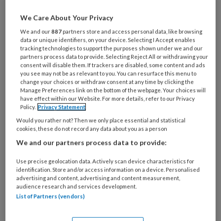
Via social media hebben we onze
We Care About Your Privacy
lezers gevraagd om binnen tien dagen
We and our
887
partners store and access personal data, like browsing
hun favoriete docent te noemen.
data or unique identifiers, on your device. Selecting I Accept enables
tracking technologies to support the purposes shown under we and our
Docente Els van den Meijdenberg
partners process data to provide. Selecting Reject All or withdrawing your
consent will disable them. If trackers are disabled, some content and ads
kreeg de meeste stemmen, daarna
you see may not be as relevant to you. You can resurface this menu to
change your choices or withdraw consent at any time by clicking the
kwam José Camerik en op de derde
Manage Preferences link on the bottom of the webpage. Your choices will
have effect within our Website. For more details, refer to our Privacy
plaats eindigde Engelien Stroot.
Policy.
Privacy Statement
Would you rather not? Then we only place essential and statistical
cookies, these do not record any data about you as a person
We and our partners process data to provide:
PREMIUM
Use precise geolocation data. Actively scan device characteristics for
identification. Store and/or access information on a device. Personalised
advertising and content, advertising and content measurement,
audience research and services development.
List of Partners (vendors)
Bekijk de mogelijkheden