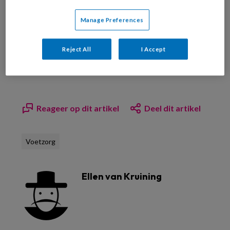
Manage Preferences
Bekijk de mogelijkheden
Reject All
I Accept
Al abonnee?
Log dan in
Reageer op dit artikel
Deel dit artikel
Voetzorg
Ellen van Kruining