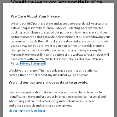
Vanuit de wens om iets positiefs bij te
dragen aan de maatschappij startten
We Care About Your Privacy
Yvonne van Mil en Marijn Poels,
We and our
887
partners store and access personal data, like browsing
eigenaren van Paramedische Voetzorg,
data or unique identifiers, on your device. Selecting I Accept enables
in 2019 met hun programma ‘Voetzorg
tracking technologies to support the purposes shown under we and our
partners process data to provide. Selecting Reject All or withdrawing your
voor iedereen'. Volgens dit traject,
consent will disable them. If trackers are disabled, some content and ads
you see may not be as relevant to you. You can resurface this menu to
uitgevoerd binnen de Paramedische
change your choices or withdraw consent at any time by clicking the
Manage Preferences link on the bottom of the webpage. Your choices will
Voetzorg Academie, verzorgen
have effect within our Website. For more details, refer to our Privacy
stagiairs en leerlingen de voeten van
Policy.
Privacy Statement
Would you rather not? Then we only place essential and statistical
cliënten met een smalle beurs tegen
cookies, these do not record any data about you as a person
een sterk gereduceerd tarief.
We and our partners process data to provide:
Use precise geolocation data. Actively scan device characteristics for
identification. Store and/or access information on a device. Personalised
advertising and content, advertising and content measurement,
PREMIUM
audience research and services development.
List of Partners (vendors)