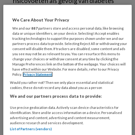
risicovoeten als gevolg van diabetes
mellitus en arthrosis deformans.
Slecht passende schoenen leiden tot
We Care About Your Privacy
drukplekjes en wondjes aan de voeten.
We and our
887
partners store and access personal data, like browsing
data or unique identifiers, on your device. Selecting I Accept enables
Cliënte bezoekt de medisch pedicure
tracking technologies to support the purposes shown under we and our
partners process data to provide. Selecting Reject All or withdrawing your
sporadisch. De oproepen van de
consent will disable them. If trackers are disabled, some content and ads
podotherapeut voor de jaarlijkse
you see may not be as relevant to you. You can resurface this menu to
change your choices or withdraw consent at any time by clicking the
screening belt ze vaak af. De medisch
Manage Preferences link on the bottom of the webpage. Your choices will
have effect within our Website. For more details, refer to our Privacy
pedicure en de podotherapeut
Policy.
Privacy Statement
proberen cliënte te motiveren om
Would you rather not? Then we only place essential and statistical
cookies, these do not record any data about you as a person
haar voeten frequenter te laten
We and our partners process data to provide:
controleren en verzorgen. De realiteit
is weerbarstig.
Use precise geolocation data. Actively scan device characteristics for
identification. Store and/or access information on a device. Personalised
advertising and content, advertising and content measurement,
audience research and services development.
List of Partners (vendors)