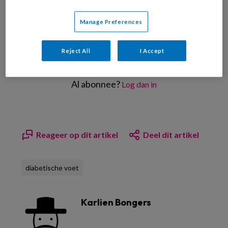
PREMIUM
Manage Preferences
Reject All
I Accept
Bekijk de mogelijkheden
Al abonnee?
Log dan in
Reageer op dit artikel
Deel dit artikel
diabetische voet
Karlien Bongers