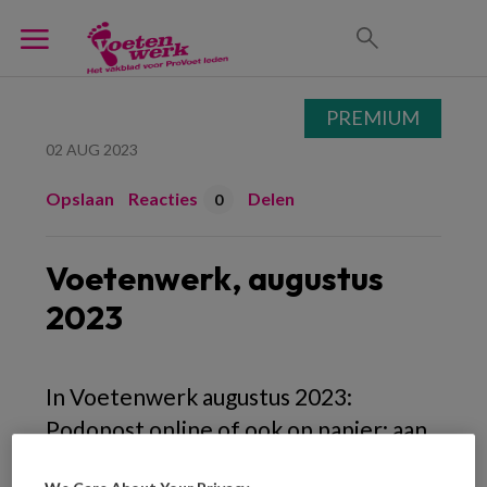
PREMIUM
02 AUG 2023
Opslaan
Reacties
Delen
0
Voetenwerk, augustus
2023
In Voetenwerk augustus 2023:
Podopost online of ook op papier: aan
jou de keus, Minister van voetzorg?