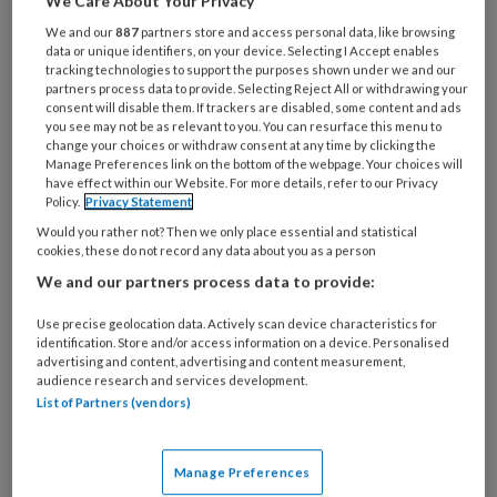
We Care About Your Privacy
Wet elektronische
We and our
887
partners store and access personal data, like browsing
gegevensuitwisseling, Beveiliging
data or unique identifiers, on your device. Selecting I Accept enables
digitale gegevens, ProVoet-
tracking technologies to support the purposes shown under we and our
partners process data to provide. Selecting Reject All or withdrawing your
regiodagen, Vrije tijd: wat doe jij?
consent will disable them. If trackers are disabled, some content and ads
you see may not be as relevant to you. You can resurface this menu to
change your choices or withdraw consent at any time by clicking the
Manage Preferences link on the bottom of the webpage. Your choices will
have effect within our Website. For more details, refer to our Privacy
Policy.
Privacy Statement
PREMIUM
Would you rather not? Then we only place essential and statistical
cookies, these do not record any data about you as a person
We and our partners process data to provide:
Use precise geolocation data. Actively scan device characteristics for
Bekijk de mogelijkheden
identification. Store and/or access information on a device. Personalised
advertising and content, advertising and content measurement,
audience research and services development.
Al abonnee?
Log dan in
List of Partners (vendors)
Manage Preferences
Reageer op dit artikel
Deel dit artikel