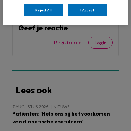
Reject All
I Accept
Geef je reactie
Registreren
Login
Lees ook
7 AUGUSTUS 2026
NIEUWS
Patiënten: ‘Help ons bij het voorkomen
van diabetische voetulcera’