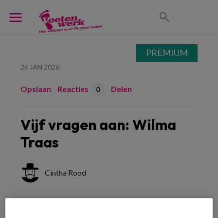
PREMIUM
24 JAN 2026
Opslaan
Reacties
Delen
0
Vijf vragen aan: Wilma
Traas
Cintha Rood
Wilma Traas
(51) is pedicure en