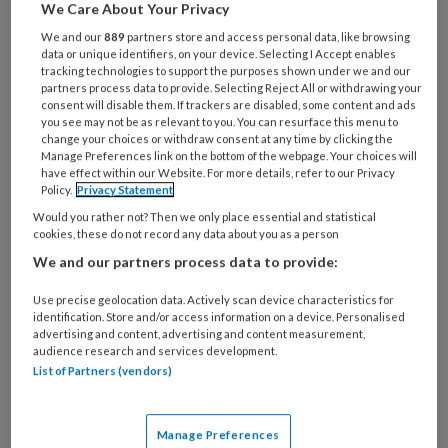
eigenaar van Pedicurepraktijk
We Care About Your Privacy
Mariënheem.
We and our
889
partners store and access personal data, like browsing
data or unique identifiers, on your device. Selecting I Accept enables
tracking technologies to support the purposes shown under we and our
partners process data to provide. Selecting Reject All or withdrawing your
consent will disable them. If trackers are disabled, some content and ads
PREMIUM
you see may not be as relevant to you. You can resurface this menu to
change your choices or withdraw consent at any time by clicking the
Manage Preferences link on the bottom of the webpage. Your choices will
have effect within our Website. For more details, refer to our Privacy
Policy.
Privacy Statement
Would you rather not? Then we only place essential and statistical
Bekijk de mogelijkheden
cookies, these do not record any data about you as a person
We and our partners process data to provide:
Al abonnee?
Log dan in
Use precise geolocation data. Actively scan device characteristics for
identification. Store and/or access information on a device. Personalised
advertising and content, advertising and content measurement,
audience research and services development.
List of Partners (vendors)
Reageer op dit artikel
Deel dit artikel
Manage Preferences
Cintha Rood