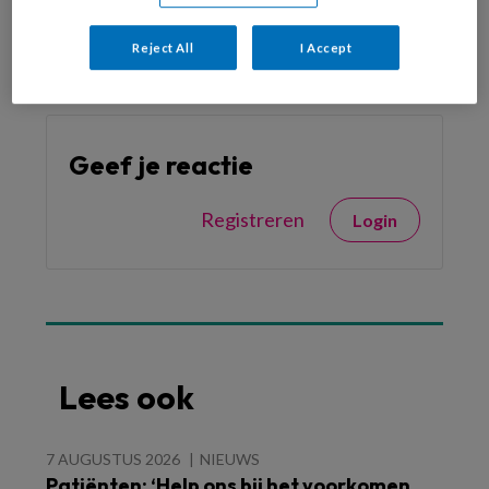
Reject All
I Accept
Geef je reactie
Registreren
Login
Lees ook
7 AUGUSTUS 2026
NIEUWS
Patiënten: ‘Help ons bij het voorkomen