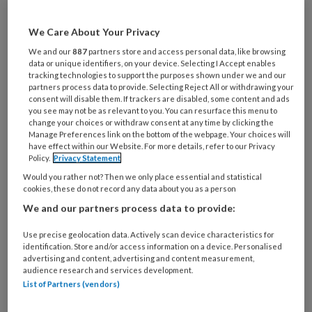
Er is nauwelijks professionele
voetzorg in Kenia, terwijl dat voor
We Care About Your Privacy
diabetespatiënten noodzakelijk is om
We and our
887
partners store and access personal data, like browsing
data or unique identifiers, on your device. Selecting I Accept enables
infecties of amputatie te voorkomen.
tracking technologies to support the purposes shown under we and our
Daarom gingen pedicures Leonie van
partners process data to provide. Selecting Reject All or withdrawing your
consent will disable them. If trackers are disabled, some content and ads
der Loos, Lizette Tabak en Marieke
you see may not be as relevant to you. You can resurface this menu to
change your choices or withdraw consent at any time by clicking the
Berkvens er als vrijwilliger naartoe. In
Manage Preferences link on the bottom of the webpage. Your choices will
have effect within our Website. For more details, refer to our Privacy
ruim twee weken behandelden ze 225
Policy.
Privacy Statement
mensen met diabetes en leidden ze vijf
Would you rather not? Then we only place essential and statistical
cookies, these do not record any data about you as a person
lokale zorgverleners op.
We and our partners process data to provide:
Use precise geolocation data. Actively scan device characteristics for
identification. Store and/or access information on a device. Personalised
PREMIUM
advertising and content, advertising and content measurement,
audience research and services development.
List of Partners (vendors)