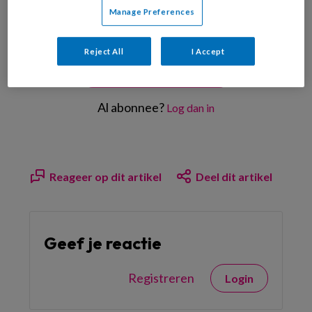
Manage Preferences
Reject All
I Accept
Bekijk de mogelijkheden
Al abonnee?
Log dan in
Reageer op dit artikel
Deel dit artikel
Geef je reactie
Registreren
Login