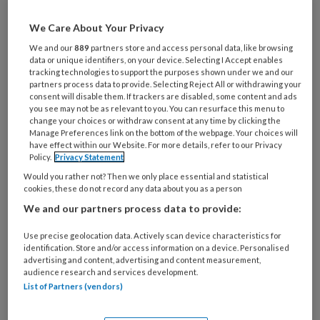
bezigheden. Gelegenheden waar we
elkaar ontmoeten, tijd hebben om van
We Care About Your Privacy
gedachten te wisselen, ideeën en
We and our
889
partners store and access personal data, like browsing
data or unique identifiers, on your device. Selecting I Accept enables
kennis opdoen en elkaar live spreken.
tracking technologies to support the purposes shown under we and our
partners process data to provide. Selecting Reject All or withdrawing your
consent will disable them. If trackers are disabled, some content and ads
you see may not be as relevant to you. You can resurface this menu to
change your choices or withdraw consent at any time by clicking the
Manage Preferences link on the bottom of the webpage. Your choices will
have effect within our Website. For more details, refer to our Privacy
Policy.
Privacy Statement
Would you rather not? Then we only place essential and statistical
cookies, these do not record any data about you as a person
We and our partners process data to provide:
Use precise geolocation data. Actively scan device characteristics for
identification. Store and/or access information on a device. Personalised
ProVoet
advertising and content, advertising and content measurement,
audience research and services development.
List of Partners (vendors)
PREMIUM