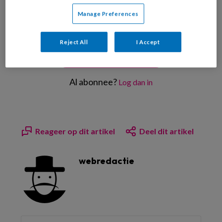
PREMIUM
Manage Preferences
Reject All
I Accept
Bekijk de mogelijkheden
Al abonnee?
Log dan in
Reageer op dit artikel
Deel dit artikel
webredactie