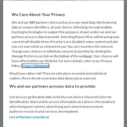
vooruitzicht op zaterdag 27
september 2025 in De Reehorst in
We Care About Your Privacy
Ede. We durven wel te zeggen dat je
We and our
887
partners store and access personal data, like browsing
hier zeker bij moet zijn. Voor dit
data or unique identifiers, on your device. Selecting I Accept enables
tracking technologies to support the purposes shown under we and our
congres bundelden we veel
partners process data to provide. Selecting Reject All or withdrawing your
eigentijdse en interessante
consent will disable them. If trackers are disabled, some content and ads
you see may not be as relevant to you. You can resurface this menu to
onderwerpen tot een mooi, divers
change your choices or withdraw consent at any time by clicking the
Manage Preferences link on the bottom of the webpage. Your choices will
programma. Voor jou als pedicure heel
have effect within our Website. For more details, refer to our Privacy
Policy.
Privacy Statement
interessant en je ontvangt er gelijk
Would you rather not? Then we only place essential and statistical
ook een mooi aantal
cookies, these do not record any data about you as a person
accreditatiepunten mee.
We and our partners process data to provide:
Dagvoorzitter Karlien Bongers leidt je
Use precise geolocation data. Actively scan device characteristics for
door de dag heen.
identification. Store and/or access information on a device. Personalised
advertising and content, advertising and content measurement,
audience research and services development.
List of Partners (vendors)