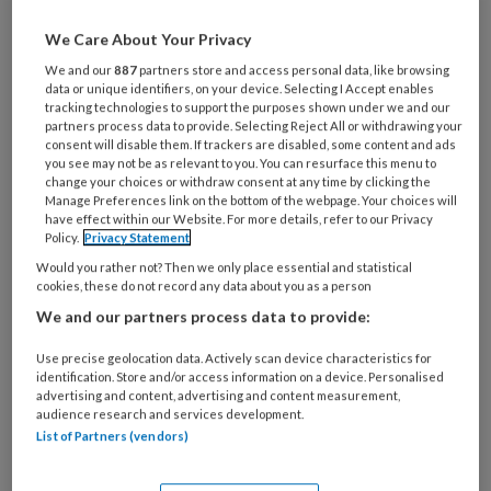
opvallend pijnlijke voet. De cliënt
omschrijft die pijn als brandend,
We Care About Your Privacy
kriebelend, stekend, elektrisch of
We and our
887
partners store and access personal data, like browsing
data or unique identifiers, on your device. Selecting I Accept enables
ijskoud. Dan is er een goede kans dat
tracking technologies to support the purposes shown under we and our
partners process data to provide. Selecting Reject All or withdrawing your
deze persoon ‘zenuwpijn' heeft. Het is
consent will disable them. If trackers are disabled, some content and ads
belangrijk dat pedicures hierop attent
you see may not be as relevant to you. You can resurface this menu to
change your choices or withdraw consent at any time by clicking the
zijn, vindt pijnspecialist en
Manage Preferences link on the bottom of the webpage. Your choices will
have effect within our Website. For more details, refer to our Privacy
anesthesioloog Gilbert Tjiang.
Policy.
Privacy Statement
Would you rather not? Then we only place essential and statistical
cookies, these do not record any data about you as a person
We and our partners process data to provide:
PREMIUM
Use precise geolocation data. Actively scan device characteristics for
identification. Store and/or access information on a device. Personalised
advertising and content, advertising and content measurement,
audience research and services development.
List of Partners (vendors)
Bekijk de mogelijkheden