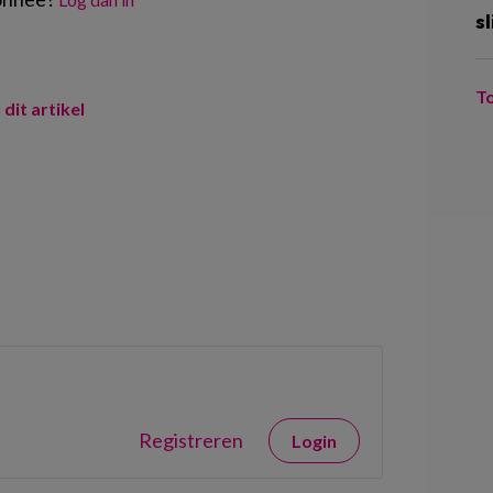
sl
T
 dit artikel
Registreren
Login