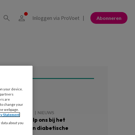
Inloggen via ProVoet
Abonneren
on your device.
ees ook
 partners
ers are
 to change your
the webpage.
 AUGUSTUS 2026
NIEUWS
cy Statement
atiënten: ‘Help ons bij het
y data about you
oorkomen van diabetische