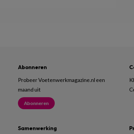
Abonneren
C
Probeer Voetenwerkmagazine.nl een
K
maand uit
C
Abonneren
Samenwerking
P