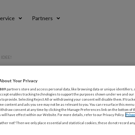
ervice
Partners
IDEE!
About Your Privacy
PREMIUM
889
partners store and access personal data, like browsing data or unique identifiers, 
L
 Accept enables tracking technologies to support the purposes shown under we and our
Opslaan
Reacties
Delen
0
 to provide. Selecting Reject All or withdrawing your consent will disable them. If track
me content and ads you see may not be as relevant to you. You can resurface this menu
ithdraw consent at any time by clicking the Manage Preferences link on the bottom of 
7
 will have effect within our Website. For more details, refer to our Privacy Policy.
Priva
eruitlopen? Goed
P
ther not? Then we only place essential and statistical cookies, these do not record an
v