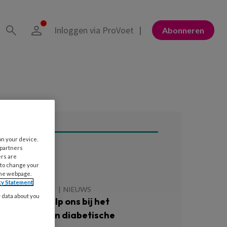
Inloggen via ProVoet
Abonneren
on your device.
 partners
ees ook
ers are
 to change your
the webpage.
cy Statement
 AUGUSTUS 2026
NIEUWS
y data about you
atiënten: ‘Help ons bij het
oorkomen van diabetische