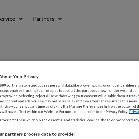
ervice
Partners
About Your Privacy
PREMIUM
889
partners store and access personal data, like browsing data or unique identifiers, 
 Accept enables tracking technologies to support the purposes shown under we and our
L
 to provide. Selecting Reject All or withdrawing your consent will disable them. If track
Opslaan
Reacties
Delen
0
me content and ads you see may not be as relevant to you. You can resurface this menu
ithdraw consent at any time by clicking the Manage Preferences link on the bottom of 
 will have effect within our Website. For more details, refer to our Privacy Policy.
Priva
7
 2, april 2025
ther not? Then we only place essential and statistical cookies, these do not record an
P
v
r partners process data to provide: