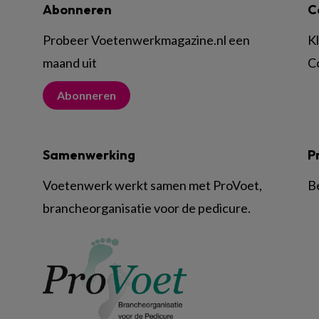
Abonneren
C
Probeer Voetenwerkmagazine.nl een
K
maand uit
C
Abonneren
Samenwerking
P
Voetenwerk werkt samen met ProVoet,
B
brancheorganisatie voor de pedicure.