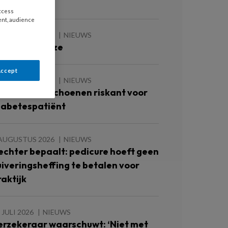
oetulcera’
access
ent, audience
 AUGUSTUS 2026
NIEUWS
e zomer is roze
Accept
 AUGUSTUS 2026
NIEUWS
ok te grote schoenen riskant voor
iabetespatiënt
 AUGUSTUS 2026
NIEUWS
echter bepaalt: pedicure hoeft geen
uiveringsheffing te betalen voor
raktijk
 JULI 2026
NIEUWS
erzekeraar waarschuwt: ‘Niet met