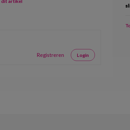
 dit artikel
sl
T
Registreren
Login