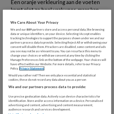
Een oranje verkleuring aan de voeten
komt niet zo heel vaak voor, maar kan
bijvoorbeeld het gevolg zijn van het
We Care About Your Privacy
tamelijk zeldzame ziektebeeld
We and our
889
partners store and access personal data, like browsing
pityriasis rubra pilaris. Een gele
data or unique identifiers, on your device. Selecting I Accept enables
tracking technologies to support the purposes shown under we and our
verkleuring kan onder meer komen
partners process data to provide. Selecting Reject All or withdrawing your
door geelzucht, yellow-nail syndroom
consent will disable them. If trackers are disabled, some content and ads
you see may not be as relevant to you. You can resurface this menu to
of bepaalde therapie tegen kanker.
change your choices or withdraw consent at any time by clicking the
Manage Preferences link on the bottom of the webpage. Your choices will
Dermatoloog Johan Toonstra licht de
have effect within our Website. For more details, refer to our Privacy
Policy.
Privacy Statement
verschillende mogelijkheden toe aan
Would you rather not? Then we only place essential and statistical
de hand van klinische foto’s.
cookies, these do not record any data about you as a person
We and our partners process data to provide:
Use precise geolocation data. Actively scan device characteristics for
PREMIUM
identification. Store and/or access information on a device. Personalised
advertising and content, advertising and content measurement,
audience research and services development.