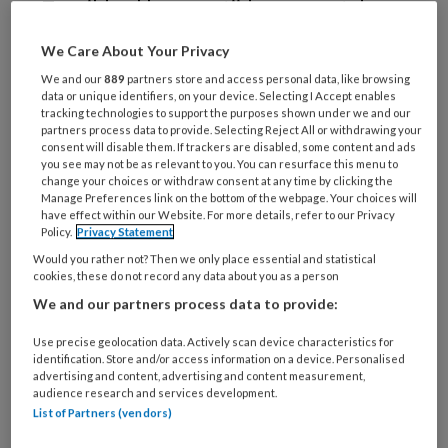
Ze wilde al langere tijd meer met de
mens doen, met gezondheid. Mensen
We Care About Your Privacy
van hun klachten afhelpen. Voeten
We and our
889
partners store and access personal data, like browsing
vond ze altijd al interessant. Daarom
data or unique identifiers, on your device. Selecting I Accept enables
tracking technologies to support the purposes shown under we and our
besloot Nicole Christiaans (57) elf jaar
partners process data to provide. Selecting Reject All or withdrawing your
consent will disable them. If trackers are disabled, some content and ads
terug de opleiding tot medisch
you see may not be as relevant to you. You can resurface this menu to
change your choices or withdraw consent at any time by clicking the
pedicure te volgen. Sindsdien heeft ze
Manage Preferences link on the bottom of the webpage. Your choices will
haar eigen pedicurepraktijk Medica in
have effect within our Website. For more details, refer to our Privacy
Policy.
Privacy Statement
Bilthoven. ‘Te zien dat nagels zich
Would you rather not? Then we only place essential and statistical
uiteindelijk herstellen, dat vind ik echt
cookies, these do not record any data about you as a person
prachtig.'
We and our partners process data to provide:
Use precise geolocation data. Actively scan device characteristics for
identification. Store and/or access information on a device. Personalised
advertising and content, advertising and content measurement,
audience research and services development.
PREMIUM
List of Partners (vendors)