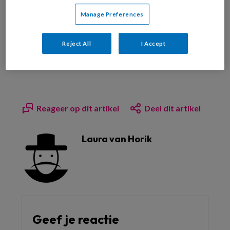
Manage Preferences
Bekijk de mogelijkheden
Reject All
I Accept
Al abonnee?
Log dan in
Reageer op dit artikel
Deel dit artikel
Laura van Horik
Geef je reactie