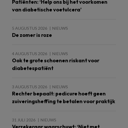
Patiënten: ‘Help ons bij het voorkomen
van diabetische voetulcera’
5 AUGUSTUS 2026
NIEUWS
De zomer is roze
4 AUGUSTUS 2026
NIEUWS
Ook te grote schoenen riskant voor
diabetespatiënt
3 AUGUSTUS 2026
NIEUWS
Rechter bepaalt: pedicure hoeft geen
zuiveringsheffing te betalen voor praktijk
31 JULI 2026
NIEUWS
Verzekeraar waarschuwt: ‘Niet met