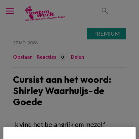
PREMIUM
27 MEI 2026
Opslaan
Reacties
Delen
0
Cursist aan het woord:
Shirley Waarhuijs-de
Goede
Ik vind het belangrijk om mezelf
continu te blijven ontwikkelen binnen