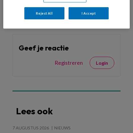
Reject All
I Accept
Reageer op dit artikel
Deel dit artikel
Geef je reactie
Registreren
Login
Lees ook
7 AUGUSTUS 2026
NIEUWS