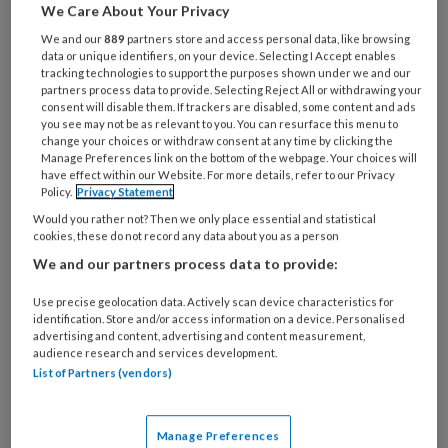
het pedicurevak. Tijdens
We Care About Your Privacy
behandelingen merkte ik dat veel
We and our
889
partners store and access personal data, like browsing
data or unique identifiers, on your device. Selecting I Accept enables
cliënten niet alleen last hebben van
tracking technologies to support the purposes shown under we and our
partners process data to provide. Selecting Reject All or withdrawing your
voetklachten, maar ook onzeker
consent will disable them. If trackers are disabled, some content and ads
you see may not be as relevant to you. You can resurface this menu to
kunnen zijn over beschadigde of
change your choices or withdraw consent at any time by clicking the
afwijkende nagels.
Manage Preferences link on the bottom of the webpage. Your choices will
have effect within our Website. For more details, refer to our Privacy
Policy.
Privacy Statement
Would you rather not? Then we only place essential and statistical
cookies, these do not record any data about you as a person
PREMIUM
We and our partners process data to provide:
Use precise geolocation data. Actively scan device characteristics for
identification. Store and/or access information on a device. Personalised
advertising and content, advertising and content measurement,
audience research and services development.
Bekijk de mogelijkheden
List of Partners (vendors)
Al abonnee?
Log dan in
Manage Preferences