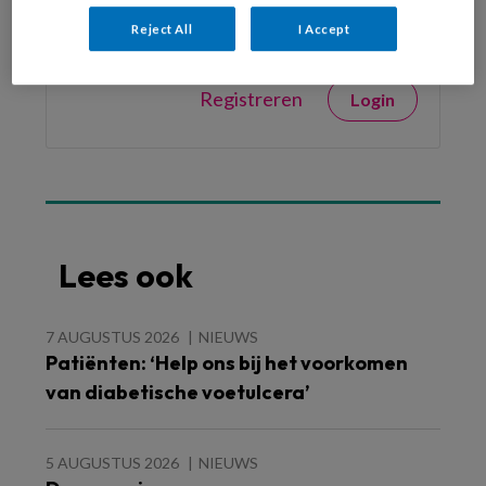
Reject All
I Accept
Geef je reactie
Registreren
Login
Lees ook
7 AUGUSTUS 2026
NIEUWS
Patiënten: ‘Help ons bij het voorkomen
van diabetische voetulcera’
5 AUGUSTUS 2026
NIEUWS