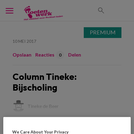
PREMIUM
10 MEI 2017
Opslaan
Reacties
Delen
0
Column Tineke:
Bijscholing
Tineke de Beer
We Care About Your Privacy