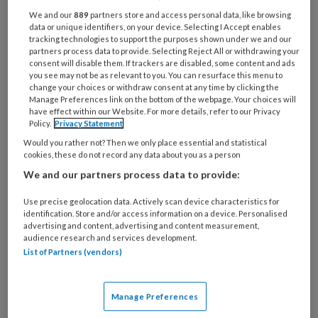
PREMIUM
We and our
889
partners store and access personal data, like browsing
data or unique identifiers, on your device. Selecting I Accept enables
tracking technologies to support the purposes shown under we and our
partners process data to provide. Selecting Reject All or withdrawing your
consent will disable them. If trackers are disabled, some content and ads
you see may not be as relevant to you. You can resurface this menu to
Bekijk de mogelijkheden
change your choices or withdraw consent at any time by clicking the
Manage Preferences link on the bottom of the webpage. Your choices will
have effect within our Website. For more details, refer to our Privacy
Al abonnee?
Log dan in
Policy.
Privacy Statement
Would you rather not? Then we only place essential and statistical
cookies, these do not record any data about you as a person
We and our partners process data to provide:
Reageer op dit artikel
Deel dit artikel
Use precise geolocation data. Actively scan device characteristics for
identification. Store and/or access information on a device. Personalised
advertising and content, advertising and content measurement,
Tineke de Beer
audience research and services development.
List of Partners (vendors)
Manage Preferences