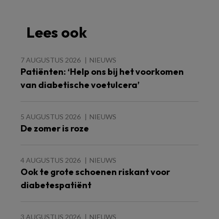
Lees ook
7 AUGUSTUS 2026
NIEUWS
Patiënten: ‘Help ons bij het voorkomen
van diabetische voetulcera’
5 AUGUSTUS 2026
NIEUWS
De zomer is roze
4 AUGUSTUS 2026
NIEUWS
Ook te grote schoenen riskant voor
diabetespatiënt
3 AUGUSTUS 2026
NIEUWS