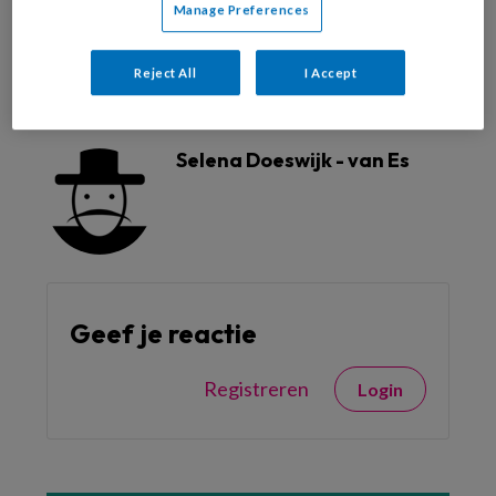
Manage Preferences
Reject All
I Accept
Reageer op dit artikel
Deel dit artikel
Selena Doeswijk - van Es
Geef je reactie
Registreren
Login