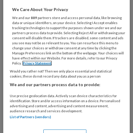
zwaardere inspanning, maar voor veel
van mijn cliënten is sporten een goed
We Care About Your Privacy
blokje om of een kwartiertje op de
We and our
889
partners store and access personal data, like browsing
data or unique identifiers, on your device. Selecting I Accept enables
hometrainer. Meer zit er niet in.
tracking technologies to support the purposes shown under we and our
partners process data to provide. Selecting Reject All or withdrawing your
Vroeger marathonloper en nu kapotte
consent will disable them. If trackers are disabled, some content and ads
you see may not be as relevant to you. You can resurface this menu to
knieën, vroeger topvoetballer en nu
change your choices or withdraw consent at any time by clicking the
dementerend.
Manage Preferences link on the bottom of the webpage. Your choices will
have effect within our Website. For more details, refer to our Privacy
Policy.
Privacy Statement
Would you rather not? Then we only place essential and statistical
cookies, these do not record any data about you as a person
PREMIUM
We and our partners process data to provide:
Use precise geolocation data. Actively scan device characteristics for
identification. Store and/or access information on a device. Personalised
advertising and content, advertising and content measurement,
audience research and services development.
Bekijk de mogelijkheden
List of Partners (vendors)
Al abonnee?
Log dan in