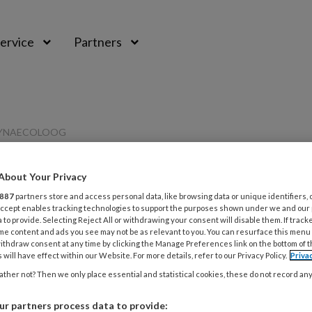
ervice
Partners
GYNAECOLOOG
About Your Privacy
PREMIUM
887
partners store and access personal data, like browsing data or unique identifiers, 
 Accept enables tracking technologies to support the purposes shown under we and our
L
 to provide. Selecting Reject All or withdrawing your consent will disable them. If track
Opslaan
Reacties
Delen
0
me content and ads you see may not be as relevant to you. You can resurface this menu
ithdraw consent at any time by clicking the Manage Preferences link on the bottom of 
 will have effect within our Website. For more details, refer to our Privacy Policy.
Priva
5
: Gelukkig geen
D
ther not? Then we only place essential and statistical cookies, these do not record an
r partners process data to provide: