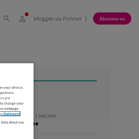
Inloggen via ProVoet
Abonneren
on your device.
 partners
ees ook
ers are
 to change your
the webpage.
cy Statement
 AUGUSTUS 2026
NIEUWS
e zomer is roze
y data about you