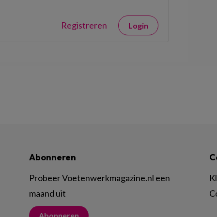
Registreren
Login
Abonneren
C
Probeer Voetenwerkmagazine.nl een
K
maand uit
C
Abonneren