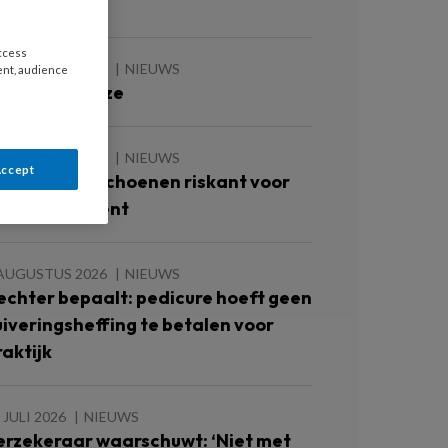
oetulcera’
access
 AUGUSTUS 2026
NIEUWS
ent, audience
e zomer is roze
 AUGUSTUS 2026
NIEUWS
Accept
ok te grote schoenen riskant voor
iabetespatiënt
 AUGUSTUS 2026
NIEUWS
echter bepaalt: pedicure hoeft geen
uiveringsheffing te betalen voor
raktijk
 JULI 2026
NIEUWS
erzekeraar waarschuwt: ‘Niet met