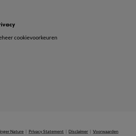
rivacy
eheer cookievoorkeuren
|
|
|
inger Nature
Privacy Statement
Disclaimer
Voorwaarden