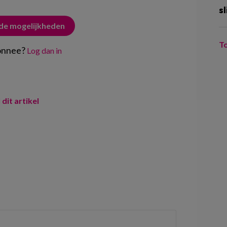
sl
 de mogelijkheden
T
onnee?
Log dan in
 dit artikel