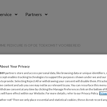
ervice
Partners
MME PEDICURE IS OP DE TOEKOMST VOORBEREID
PREMIUM
About Your Privacy
889
partners store and access personal data, like browsing data or unique identifiers, 
L
Opslaan
Reacties
Delen
 Accept enables tracking technologies to support the purposes shown under we and our
0
 to provide. Selecting Reject All or withdrawing your consent will disable them. If track
me content and ads you see may not be as relevant to you. You can resurface this menu
7
ithdraw consent at any time by clicking the Manage Preferences link on the bottom of 
rschuren: Een
 will have effect within our Website. For more details, refer to our Privacy Policy.
Priva
P
ther not? Then we only place essential and statistical cookies, these do not record an
v
e is op de