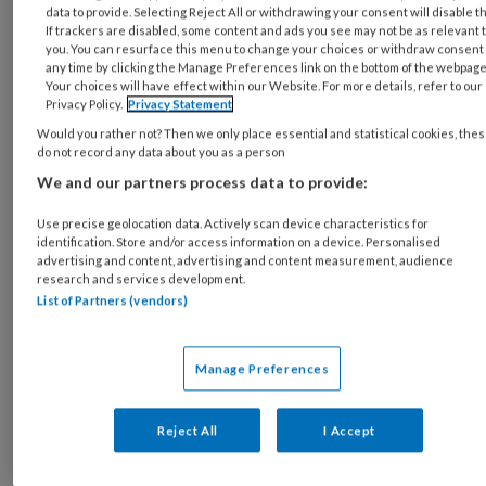
data to provide. Selecting Reject All or withdrawing your consent will disable t
vrouwen een mooi silhouet. Toen ik dit
If trackers are disabled, some content and ads you see may not be as relevant 
eenmaal ontdekt had was geen hak te hoog
you. You can resurface this menu to change your choices or withdraw consent 
any time by clicking the Manage Preferences link on the bottom of the webpage
voor mij.*
Your choices will have effect within our Website. For more details, refer to our
Privacy Policy.
Privacy Statement
Would you rather not? Then we only place essential and statistical cookies, the
do not record any data about you as a person
We and our partners process data to provide:
Use precise geolocation data. Actively scan device characteristics for
identification. Store and/or access information on a device. Personalised
Iris is ambulant medisch pedicure oncologie & sportpedicure en werkt
advertising and content, advertising and content measurement, audience
daarnaast 1 dag in de week in een praktijk. Zij neemt ons mee in haar
research and services development.
belevingen in de pedicurewereld, soms met een kwinkslag, soms met een
List of Partners (vendors)
kritische blik.
Ik heb het ooit gepresteerd om mijn voet in
Manage Preferences
een te kleine Sendra-cowboylaars te persen.
Alleen maatje 36 was nog voorradig én
Reject All
I Accept
drastisch afgeprijsd. Maar geen nood: de
overmaat van de puntvorm benutte ik als een