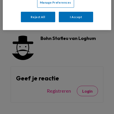
Manage Preferences
Reject All
I Accept
Reageer op dit artikel
Deel dit artikel
Bohn Stafleu van Loghum
Geef je reactie
Registreren
Login