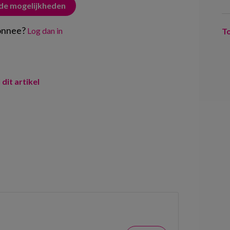
 de mogelijkheden
onnee?
Log dan in
T
 dit artikel