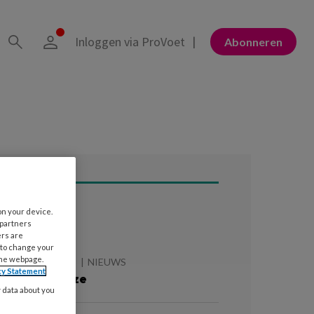
Inloggen via ProVoet
Abonneren
on your device.
ees ook
 partners
ers are
 to change your
the webpage.
 AUGUSTUS 2026
NIEUWS
cy Statement
e zomer is roze
y data about you