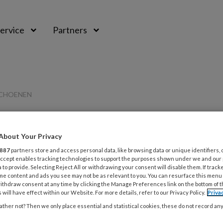
ervice
Partners
SCHOENEN
About Your Privacy
PREMIUM
887
partners store and access personal data, like browsing data or unique identifiers, 
L
 Accept enables tracking technologies to support the purposes shown under we and our
Opslaan
Reacties
Delen
0
 to provide. Selecting Reject All or withdrawing your consent will disable them. If track
me content and ads you see may not be as relevant to you. You can resurface this menu
ithdraw consent at any time by clicking the Manage Preferences link on the bottom of 
5
men door smalle
 will have effect within our Website. For more details, refer to our Privacy Policy.
Priva
D
ther not? Then we only place essential and statistical cookies, these do not record an