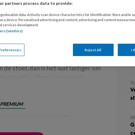
r partners process data to provide:
4
O
geolocation data. Actively scan device characteristics for identification. Store and/or 
d
 on a device. Personalised advertising and content, advertising and content measurem
d services development.
 een goede oplossing bieden voor zijn
tners (vendors)
3
n goede oplossing is, daarover
R
. Soms zijn er meerdere oplossingen
Preferences
Reject All
I 
z
n of iets wel of niet werkt. Als u
p
in de stoel, dan is het wat lastiger om
ossing bij collega’s te toetsen.
31
V
sl
PREMIUM
30
G
c