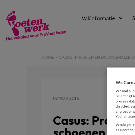
Vakinformatie
S
Voetenwerk
Magazine
HOME
CASUS: PROBLEMEN DOOR SMALLE 
We Care 
We and our
Selecting I
09 NOV 2016
process data
disabled, so
choices or w
Casus: Proble
Your choices
Would you ra
schoenen
as a person